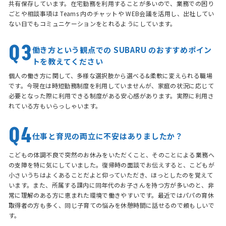
共有保存しています。在宅勤務を利用することが多いので、業務での困り
ごとや相談事項は Teams 内のチャットや WEB会議を活用し、出社してい
ない日でもコミュニケーションをとれるようにしています。
Q3
働き方という観点での SUBARU のおすすめポイン
トを教えてください
個人の働き方に関して、多様な選択肢から選べる&柔軟に変えられる職場
です。今現在は時短勤務制度を利用していませんが、家庭の状況に応じて
必要となった際に利用できる制度がある安心感があります。実際に利用さ
れている方もいらっしゃいます。
Q4
仕事と育児の両立に不安はありましたか？
こどもの体調不良で突然のお休みをいただくこと、そのことによる業務へ
の支障を特に気にしていました。復帰時の面談でお伝えすると、こどもが
小さいうちはよくあることだよと仰っていただき、ほっとしたのを覚えて
います。また、所属する課内に同年代のお子さんを持つ方が多いのと、非
常に理解のある方に恵まれた環境で働きやすいです。最近ではパパの育休
取得者の方も多く、同じ子育ての悩みを休憩時間に話せるので頼もしいで
す。