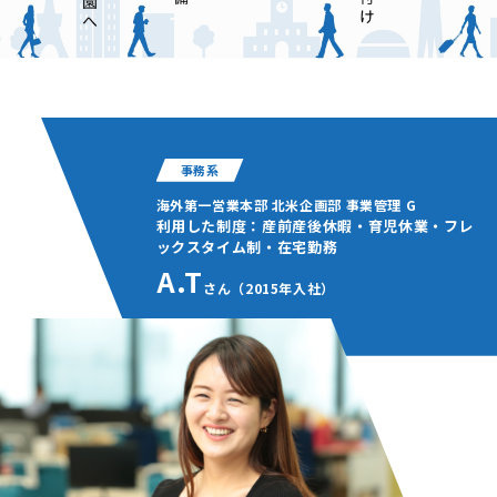
事務系
海外第一営業本部 北米企画部 事業管理 G
利用した制度：産前産後休暇・育児休業・フレ
ックスタイム制・在宅勤務
A.T
さん（2015年入社）