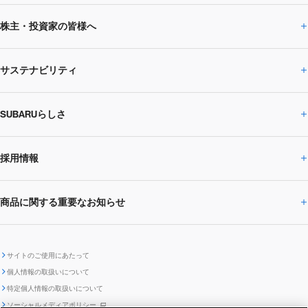
株主・投資家の皆様へ
ニュースルームトップ
SUBARUのありたい姿
トップメッセージ
サステナビリティ
株主・投資家の皆様へトップ
ニュースリリース
トピックス・お知らせ
SUBARU 2025方針
会社概要・役員／CXO一覧
SUBARUらしさ
ひとめでわかる
サステナビリティトップ
閉じる
企業・経営
財務データ
事業所・関係会社
SUBARU
CEOサステナビリティ
SUBARUグループの
採用情報
SUBARUらしさトップ
IRライブラリー
株式情報
SUBARU運動部
メッセージ
サステナビリティ
商品に関する重要なお知らせ
採用情報トップ
SUBARUびと
サステナビリティジャーナル
環境
社会
株主・投資家サポート
個人投資家の皆様へ
閉じる
商品に関する重要なお知らせトップ
新卒採用
中途採用
SUBARUデザイン
SUBARU技報
ガバナンス
社外からの評価
IRカレンダー
電子公告
サイトのご使用にあたって
個人情報の取扱いについて
「SUBARUらしさ」を
SUBARU ハイブリッド車 レスキュ
特定個人情報の取扱いについて
車種別環境情報
ディスクロージャー
SUBARU Lab採用（中途）
航空宇宙カンパニー採用
SUBARUが生み出してきたこと
際立たせる技術
GRI内容索引
TCFD対照表
ー時の取扱い
IRサイト注意事項
ソーシャルメディアポリシー