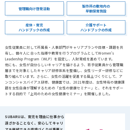
製作所の敷地内の
管理職向け啓発活動
早朝保育施設
産休・育児
介護サポート
ハンドブックの作成
ハンドブックの作成
女性従業員に対して所属長・人事部門がキャリアプランや目標・課題を共
有し、個々人に合った指導や教育を行うプログラムとしてWomen’s
Leadership Program（WLP）を設定し、人財育成を進めています。
他にも、女性が自分らしいキャリアを描けるよう、若手従業員から管理職
層までを対象としたキャリア研修体系を整備し、女性リーダー研修などに
取り組んでいます。さらに、女性の活躍を促進する風土づくりとして、ア
ンコンシャスバイアス研修、健康面では、2021年度は、女性特有の健康課
題を女性自身が理解するための「女性の健康セミナー」と、それをサポー
トする目的で「上司のための女性健康セミナー」を開催しました。
SUBARUは、育児を理由に仕事から
遠ざかることなく、安心してキャリ
アを継続できる環境づくりが重要と