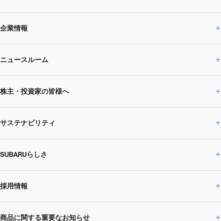
企業情報
ニュースルーム
企業情報トップ
株主・投資家の皆様へ
ニュースルームトップ
SUBARUのありたい姿
トップメッセージ
サステナビリティ
株主・投資家の皆様へトップ
ニュースリリース
トピックス・お知らせ
SUBARU 2025方針
会社概要・役員／CXO一覧
SUBARUらしさ
ひとめでわかる
サステナビリティトップ
閉じる
企業・経営
財務データ
事業所・関係会社
SUBARU
CEOサステナビリティ
SUBARUグループの
採用情報
SUBARUらしさトップ
IRライブラリー
株式情報
SUBARU運動部
メッセージ
サステナビリティ
商品に関する重要なお知らせ
採用情報トップ
SUBARUびと
サステナビリティジャーナル