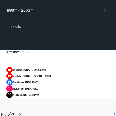
1998年～2003年
～1997年
公式SNSアカウント
YouTube SUBARU On-Tube
YouTube SUBARU GLOBAL TV
Facebook SUBARU
Instagram SUBARU
X @SUBARU_CORP
トップページ