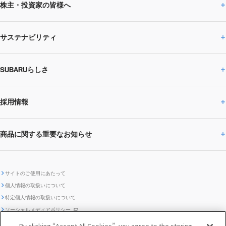
株主・投資家の皆様へ
ニュースルームトップ
SUBARUのありたい姿
トップメッセージ
サステナビリティ
株主・投資家の皆様へトップ
ニュースリリース
トピックス・お知らせ
SUBARU 2025方針
会社概要・役員／CXO一覧
SUBARUらしさ
ひとめでわかる
サステナビリティトップ
閉じる
企業・経営
財務データ
事業所・関係会社
SUBARU
CEOサステナビリティ
SUBARUグループの
採用情報
SUBARUらしさトップ
IRライブラリー
株式情報
SUBARU運動部
メッセージ
サステナビリティ
商品に関する重要なお知らせ
採用情報トップ
SUBARUびと
サステナビリティジャーナル
環境
社会
株主・投資家サポート
個人投資家の皆様へ
閉じる
商品に関する重要なお知らせトップ
新卒採用
中途採用
SUBARUデザイン
SUBARU技報
ガバナンス
社外からの評価
IRカレンダー
電子公告
サイトのご使用にあたって
個人情報の取扱いについて
「SUBARUらしさ」を
SUBARU ハイブリッド車 レスキュ
特定個人情報の取扱いについて
車種別環境情報
ディスクロージャー
SUBARU Lab採用（中途）
航空宇宙カンパニー採用
SUBARUが生み出してきたこと
際立たせる技術
GRI内容索引
TCFD対照表
ー時の取扱い
IRサイト注意事項
ソーシャルメディアポリシー
ポリシー
1.安心と愉しさ
お問い合わせ ／ よくあるご質問
By clicking “Accept All Cookies”, you agree to the storing