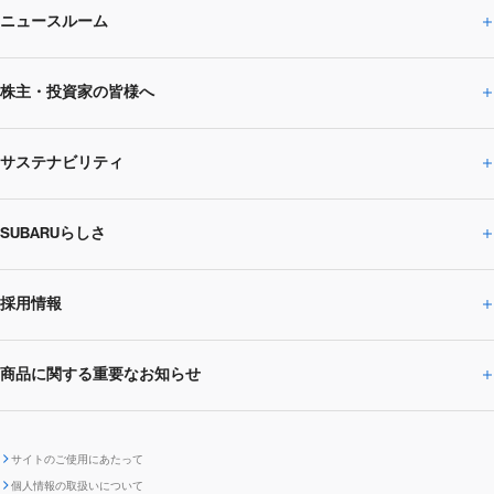
ニュースルーム
企業情報トップ
株主・投資家の皆様へ
ニュースルームトップ
SUBARUのありたい姿
トップメッセージ
サステナビリティ
株主・投資家の皆様へトップ
ニュースリリース
トピックス・お知らせ
SUBARU 2025方針
会社概要・役員／CXO一覧
SUBARUらしさ
ひとめでわかる
サステナビリティトップ
閉じる
企業・経営
財務データ
事業所・関係会社
SUBARU
CEOサステナビリティ
SUBARUグループの
採用情報
SUBARUらしさトップ
IRライブラリー
株式情報
SUBARU運動部
メッセージ
サステナビリティ
商品に関する重要なお知らせ
採用情報トップ
SUBARUびと
サステナビリティジャーナル
環境
社会
株主・投資家サポート
個人投資家の皆様へ
閉じる
商品に関する重要なお知らせトップ
新卒採用
中途採用
SUBARUデザイン
SUBARU技報
ガバナンス
社外からの評価
IRカレンダー
電子公告
サイトのご使用にあたって
個人情報の取扱いについて