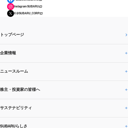
Instagram SUBARU
X @SUBARU_CORP
トップページ
企業情報
ニュースルーム
企業情報トップ
株主・投資家の皆様へ
ニュースルームトップ
SUBARUのありたい姿
トップメッセージ
サステナビリティ
株主・投資家の皆様へトップ
ニュースリリース
トピックス・お知らせ
SUBARU 2025方針
会社概要・役員／CXO一覧
SUBARUらしさ
ひとめでわかる
サステナビリティトップ
閉じる
企業・経営
財務データ