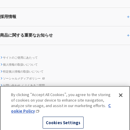
事業所・関係会社
SUBARU
CEOサステナビリティ
SUBARUグループの
採用情報
SUBARUらしさトップ
IRライブラリー
株式情報
SUBARU運動部
メッセージ
サステナビリティ
商品に関する重要なお知らせ
採用情報トップ
SUBARUびと
サステナビリティジャーナル
環境
社会
株主・投資家サポート
個人投資家の皆様へ
閉じる
商品に関する重要なお知らせトップ
新卒採用
中途採用
SUBARUデザイン
SUBARU技報
ガバナンス
社外からの評価
IRカレンダー
電子公告
サイトのご使用にあたって
個人情報の取扱いについて
「SUBARUらしさ」を
SUBARU ハイブリッド車 レスキュ
特定個人情報の取扱いについて
車種別環境情報
ディスクロージャー
SUBARU Lab採用（中途）
航空宇宙カンパニー採用
SUBARUが生み出してきたこと
際立たせる技術
GRI内容索引
TCFD対照表
ー時の取扱い
IRサイト注意事項
ソーシャルメディアポリシー
ポリシー
1.安心と愉しさ
お問い合わせ ／ よくあるご質問
「SUBARUらしさ」を
クッキーポリシー
自動車リサイクル
リコール情報
By clicking “Accept All Cookies”, you agree to the storing
販売会社グループ採用
期間従業員採用
際立たせる技術
『魔改造の夜』特設サイト
閉じる
編集方針
レポートライブラリー
of cookies on your device to enhance site navigation,
メディア
2.環境技術
analyze site usage, and assist in our marketing efforts.
C
助手席エアバッグに関する重要な
SUBARUのロゴ・標章を不正使用
ookie Policy
サステナビリティ関連方針・ガイ
© SUBARU CORPORATION
閉じる
高校生採用
障がい者採用（中途）
企業スポーツ
お知らせ
した模倣品にご注意ください
ドライン
Cookies Settings
FUJI/FA-200 エアロスバルサービス