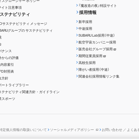
ィスクロージャー
ポリシー
『魔改造の夜』特設サイト
Rサイト注意事項
採用情報
ステナビリティ
新卒採用
EOサステナビリティ
メッセージ
中途採用
UBARUグループの
サステナビリティ
SUBARU Lab採用（中途）
境
航空宇宙カンパニー採用
会
販売会社グループ採用
バナンス
期間従業員採用
外からの評価
高校生採用
RI内容索引
障がい者採用（中途）
CFD対照表
関連会社採用情報リンク集
集方針
ポートライブラリー
ステナビリティ関連方針・ガイドライン
業スポーツ
特定個人情報の取扱いについて
ソーシャルメディアポリシー
お問い合わせ ／ よくあ