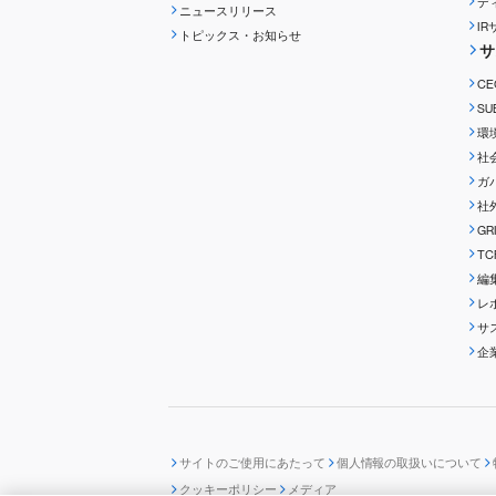
デ
ニュースリリース
I
トピックス・お知らせ
サ
C
S
環
社
ガ
社
G
T
編
レ
サ
企
サイトのご使用にあたって
個人情報の取扱いについて
クッキーポリシー
メディア