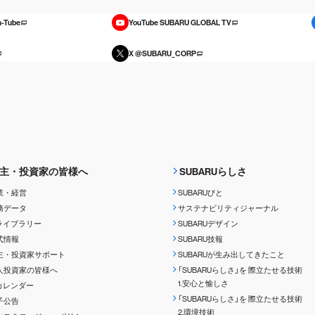
-Tube
YouTube SUBARU GLOBAL TV
X @SUBARU_CORP
主・投資家の皆様へ
SUBARUらしさ
業・経営
SUBARUびと
務データ
サステナビリティジャーナル
Rライブラリー
SUBARUデザイン
式情報
SUBARU技報
主・投資家サポート
SUBARUが生み出してきたこと
人投資家の皆様へ
「SUBARUらしさ」を
際立たせる技術
1.安心と愉しさ
Rカレンダー
「SUBARUらしさ」を
際立たせる技術
子公告
2.環境技術