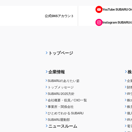
YouTube SUBARU On
公式SNSアカウント
Instagram SUBARU
トップページ
企業情報
株
SUBARUのありたい姿
企
トップメッセージ
財
SUBARU 2025方針
I
会社概要・役員／CXO一覧
株
事業所・関係会社
株
ひとめでわかる
SUBARU
個
SUBARU運動部
I
ニュースルーム
電