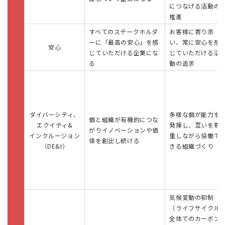
につなげる活動の
推進
すべてのステークホルダ
お客様に寄り添
ーに「最高の安心」を感
い、常に安心を感
安心
じていただける企業にな
じていただける活
る
動の追求
ダイバーシティ、
多様な個が能力を
個と組織が有機的につな
エクイティ&
発揮し、互いを尊
がりイノベーションや価
インクルージョン
重しながら協働で
値を創出し続ける
（DE&I）
きる組織づくり
気候変動の抑制
（ライフサイクル
全体でのカーボン