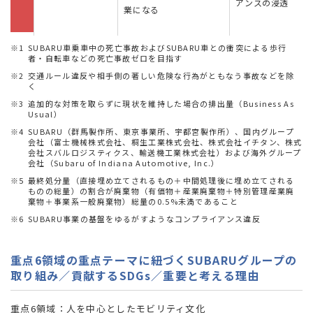
アンスの浸透
業になる
※1
SUBARU車乗車中の死亡事故およびSUBARU車との衝突による歩行
者・自転車などの死亡事故ゼロを目指す
※2
交通ルール違反や相手側の著しい危険な行為がともなう事故などを除
く
※3
追加的な対策を取らずに現状を維持した場合の排出量（Business As
Usual）
※4
SUBARU（群馬製作所、東京事業所、宇都宮製作所）、国内グループ
会社（富士機械株式会社、桐生工業株式会社、株式会社イチタン、株式
会社スバルロジスティクス、輸送機工業株式会社）および海外グループ
会社（Subaru of Indiana Automotive, Inc.）
※5
最終処分量（直接埋め立てされるもの＋中間処理後に埋め立てされる
ものの総量）の割合が廃棄物（有価物＋産業廃棄物＋特別管理産業廃
棄物＋事業系一般廃棄物）総量の0.5%未満であること
※6
SUBARU事業の基盤をゆるがすようなコンプライアンス違反
重点6領域の重点テーマに紐づくSUBARUグループの
取り組み／貢献するSDGs／重要と考える理由
重点6領域：人を中心としたモビリティ文化