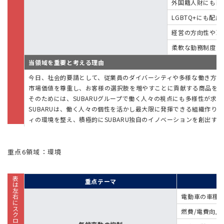
外国籍人財にも配
LGBTQ+にも配
経営の方向性や取
柔軟な勤務制度や
当領域を重要と考える理由
今日、社会的要請として、従業員のダイバーシティや多様な働き方が広
市場価値を尊重し、お客様の選択肢を増やすことに貢献する商品を提
そのためには、SUBARUグループで働く人々の視点にも多様性が求
SUBARUは、働く人々の個性を活かし最大限に発揮できる組織作り
ィの環境を整え、積極的にSUBARU独自のイノベーションを創出す
重点6領域：環境
重点テーマ
電動車の車種拡
燃費/電費向上