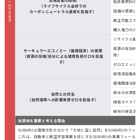
気候変動の抑制
低炭素燃料の
（ライフサイクル全体での
設備の更新に
カーボンニュートラル達成を目指す）
再生可能エネ
購入電力のカ
リサイクル配
資源の有効利用
サーキュラーエコノミー（循環経済）の実現
用）
（資源の採掘/処分による環境負荷ゼロを目指
す）
ゼロエミッシ
使用済自動車
環境関連法規
排水の水質管
自然との共生
（自然環境への影響実質ゼロを目指す）
植栽ガイドラ
緑地の保全活
当領域を重要と考える理由
SUBARUは環境方針のなかで「大地と空と自然」をSUBARUのフ
これは、自動車と航空宇宙事業を柱とするSUBARUの事業フィール