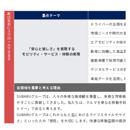
重点テーマ
S
ドライバーの五感を通
市場ニーズや時代の変
エアモビリティの技術
「安心と愉しさ」を実現する
新車に同期した高品質
モビリティ・サービス・体験の実現
複数車種で採用可能な
デジタルサービスの提供
車両データを活用した
当領域を重要と考える理由
SUBARUグループは、人々の多様な価値観を尊重し、多様な市場価
やすことに貢献してきました。私たちは、クルマを単なる移動手段で
トナー」であると考えます。
SUBARUグループはこれからも人生におけるライフスタイルやライ
さ」といった人の「感性」を大切にします。快適な移動空間の提供を