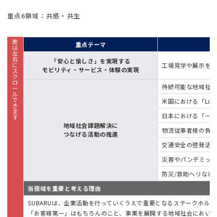
重点6領域：共感・共生
重点テーマ
「安心と愉しさ」を実現する
工場見学や展示を通
モビリティ・サービス・体験の実現
持続可能な地域社会
米国における「Love
日本における「一つ
地域社会課題解決に
物流従事者様の負担
つなげる活動の推進
交通安全の啓発活動
災害やパンデミッ
防災/救助ヘリなど
当領域を重要と考える理由
SUBARUは、企業活動を行っていくうえで重要となるステークホル
「お客様第一」はもちろんのこと、事業を展開する地域社会においても