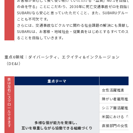
お客様が安心して長く使い続けていただける「品質」No.1を目指
の命を守る」ことにこだわり、2030年に死亡交通事故ゼロを目指
SUBARUなら安心と思っていたただくこと、また、SUBARUグル
ことも不可欠です。
さらには、交通事故などクルマに関わる社会課題の解決にも貢献して
SUBARUは、お客様・地域社会・従業員をはじめとするすべてのス
ることを目指していきます。
重点6領域：ダイバーシティ、エクイティ&インクルージョン
（DE&I）
重点テーマ
女性活躍推進
障がい者雇用推進
シニア層活躍推進
米国における「DE
多様な個が能力を発揮し、
直接部門の女性が
互いを尊重しながら協働できる組織づくり