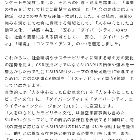
ンケートを実施しました。それらの回答・意見を踏まえ、「事業
の強みを活かして社会に貢献する領域」と「社会の要請に応える
領域」の2つの視点から評価・検討しました。その結果、事業の
強みを活かして社会に貢献する領域として、「人を中心とした自
動車文化」「共感・共生」「安心」「ダイバーシティ」の4つ
を、社会の要請に応える領域として、「安心」「ダイバーシテ
ィ」「環境」「コンプライアンス」の4つを選定しました。
これからは、社会環境やサステナビリティに関する考え方の変化
の趨勢を捉え、CSR視点だけではなくSUBARUの価値や強みを一
層活かした形で社会とSUBARUグループの持続可能性に寄与する
ために、このCSR重点6領域を「サステナビリティ重点6領域」と
して発展させます。
具体的には「人を中心とした自動車文化」を「人を中心としたモ
ビリティ文化」に、「ダイバーシティ」を「ダイバーシティ、エ
クイティ&インクルージョン（DE&I）」に変更します。
「人を中心としたモビリティ文化」は航空宇宙事業も含めた
SUBARUグループとしての商品の多様性を表現すると同時に、時
代の変遷に応じながらSUBARUのDNAに基づいた移動手段を提供
し、他社とは異なる存在感と魅力ある企業を目指します。また、