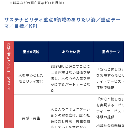
自転車などの死亡事故ゼロを目指す
サステナビリティ重点6領域のありたい姿／重点テー
マ／目標／KPI
重点6領域
ありたい姿
重点テーマ
SUBARUと過ごすことに
「安心と愉しさ」
よる色褪せない価値を提
人を中心とした
を実現するモビリ
供し、人の心や人生を豊
モビリティ文化
ティ・サービス・
かにするパートナーとな
体験の提供
る
「安心と愉しさ」
を実現するモビリ
人と人のコミュニケーシ
ティ・サービス・
ョンの輪を広げ、広く社
体験の提供
共感・共生
会に対し共感・共生を創
地域社会課題解決
造していく企業になる