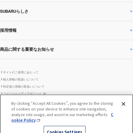
SUBARUらしさ
ひとめでわかる
サステナビリティトップ
閉じる
企業・経営
財務データ
事業所・関係会社
SUBARU
CEOサステナビリティ
SUBARUグループの
採用情報
SUBARUらしさトップ
IRライブラリー
株式情報
SUBARU運動部
メッセージ
サステナビリティ
商品に関する重要なお知らせ
採用情報トップ
SUBARUびと
サステナビリティジャーナル
環境
社会
株主・投資家サポート
個人投資家の皆様へ
閉じる
商品に関する重要なお知らせトップ
新卒採用
中途採用
SUBARUデザイン
SUBARU技報
ガバナンス
社外からの評価
IRカレンダー
電子公告
サイトのご使用にあたって
個人情報の取扱いについて
「SUBARUらしさ」を
SUBARU ハイブリッド車 レスキュ
特定個人情報の取扱いについて
車種別環境情報
ディスクロージャー
SUBARU Lab採用（中途）
航空宇宙カンパニー採用
SUBARUが生み出してきたこと
際立たせる技術
GRI内容索引
TCFD対照表
ー時の取扱い
IRサイト注意事項
ソーシャルメディアポリシー
ポリシー
1.安心と愉しさ
お問い合わせ ／ よくあるご質問
By clicking “Accept All Cookies”, you agree to the storing
「SUBARUらしさ」を
クッキーポリシー
of cookies on your device to enhance site navigation,
自動車リサイクル
リコール情報
販売会社グループ採用
期間従業員採用
際立たせる技術
『魔改造の夜』特設サイト
閉じる
編集方針
レポートライブラリー
analyze site usage, and assist in our marketing efforts.
C
メディア
2.環境技術
ookie Policy
助手席エアバッグに関する重要な
SUBARUのロゴ・標章を不正使用
サステナビリティ関連方針・ガイ
© SUBARU CORPORATION
閉じる
高校生採用
障がい者採用（中途）
企業スポーツ
Cookies Settings
お知らせ
した模倣品にご注意ください