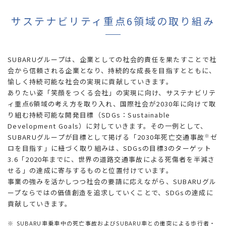
サステナビリティ重点6領域の取り組み
SUBARUグループは、企業としての社会的責任を果たすことで社
会から信頼される企業となり、持続的な成長を目指すとともに、
愉しく持続可能な社会の実現に貢献していきます。
ありたい姿「笑顔をつくる会社」の実現に向け、サステナビリテ
ィ重点6領域の考え方を取り入れ、国際社会が2030年に向けて取
り組む持続可能な開発目標（SDGs：Sustainable
Development Goals）に対していきます。その一例として、
SUBARUグループが目標として掲げる「2030年死亡交通事故
ゼ
※
ロを目指す」に紐づく取り組みは、SDGsの目標3のターゲット
3.6「2020年までに、世界の道路交通事故による死傷者を半減さ
せる」の達成に寄与するものと位置付けています。
事業の強みを活かしつつ社会の要請に応えながら、SUBARUグル
ープならではの価値創造を追求していくことで、SDGsの達成に
貢献していきます。
※
SUBARU車乗車中の死亡事故およびSUBARU車との衝突による歩行者・