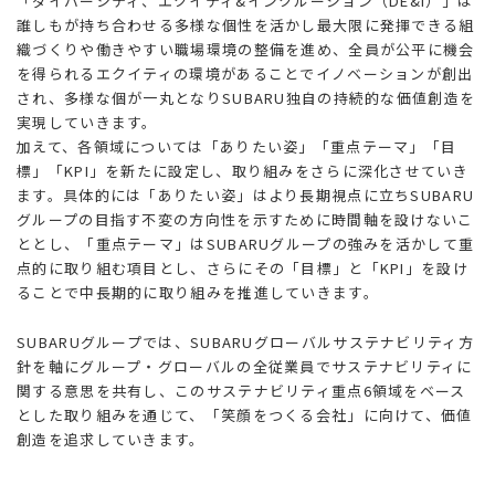
「ダイバーシティ、エクイティ&インクルージョン（DE&I）」は
誰しもが持ち合わせる多様な個性を活かし最大限に発揮できる組
織づくりや働きやすい職場環境の整備を進め、全員が公平に機会
を得られるエクイティの環境があることでイノベーションが創出
され、多様な個が一丸となりSUBARU独自の持続的な価値創造を
実現していきます。
加えて、各領域については「ありたい姿」「重点テーマ」「目
標」「KPI」を新たに設定し、取り組みをさらに深化させていき
ます。具体的には「ありたい姿」はより長期視点に立ちSUBARU
グループの目指す不変の方向性を示すために時間軸を設けないこ
ととし、「重点テーマ」はSUBARUグループの強みを活かして重
点的に取り組む項目とし、さらにその「目標」と「KPI」を設け
ることで中長期的に取り組みを推進していきます。
SUBARUグループでは、SUBARUグローバルサステナビリティ方
針を軸にグループ・グローバルの全従業員でサステナビリティに
関する意思を共有し、このサステナビリティ重点6領域をベース
とした取り組みを通じて、「笑顔をつくる会社」に向けて、価値
創造を追求していきます。