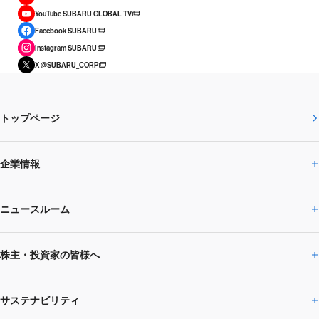
YouTube SUBARU GLOBAL TV
Facebook SUBARU
Instagram SUBARU
X @SUBARU_CORP
トップページ
企業情報
ニュースルーム
企業情報トップ
株主・投資家の皆様へ
ニュースルームトップ
SUBARUのありたい姿
トップメッセージ
サステナビリティ
株主・投資家の皆様へトップ
ニュースリリース
トピックス・お知らせ
SUBARU 2025方針
会社概要・役員／CXO一覧