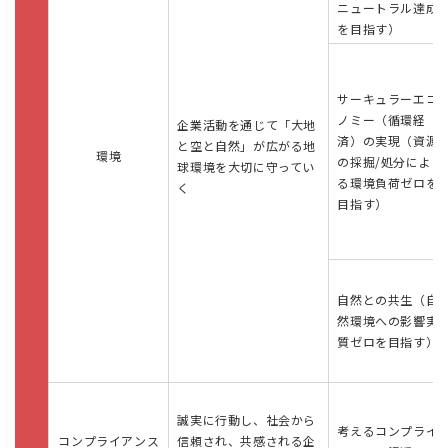
ニュートラル達成
を目指す）
サーキュラーエコ
ノミー（循環経
企業活動を通じて「大地
済）の実現（資源
と空と自然」が広がる地
環境
の採掘/処分によ
球環境を大切に守ってい
る環境負荷ゼロを
く
目指す）
自然との共生（自
然環境への影響実
質ゼロを目指す）
誠実に行動し、社会から
考えるコンプライ
コンプライアンス
信頼され、共感される企