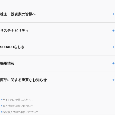
株主・投資家の皆様へ
ニュースルームトップ
SUBARUのありたい姿
トップメッセージ
サステナビリティ
株主・投資家の皆様へトップ
ニュースリリース
トピックス・お知らせ
SUBARU 2025方針
会社概要・役員／CXO一覧
SUBARUらしさ
ひとめでわかる
サステナビリティトップ
閉じる
企業・経営
財務データ
事業所・関係会社
SUBARU
CEOサステナビリティ
SUBARUグループの
採用情報
SUBARUらしさトップ
IRライブラリー
株式情報
SUBARU運動部
メッセージ
サステナビリティ
商品に関する重要なお知らせ
採用情報トップ
SUBARUびと
サステナビリティジャーナル
環境
社会
株主・投資家サポート
個人投資家の皆様へ
閉じる
商品に関する重要なお知らせトップ
新卒採用
中途採用
SUBARUデザイン
SUBARU技報
ガバナンス
社外からの評価
IRカレンダー
電子公告
サイトのご使用にあたって
個人情報の取扱いについて
「SUBARUらしさ」を
SUBARU ハイブリッド車 レスキュ
特定個人情報の取扱いについて
車種別環境情報
ディスクロージャー
SUBARU Lab採用（中途）
航空宇宙カンパニー採用