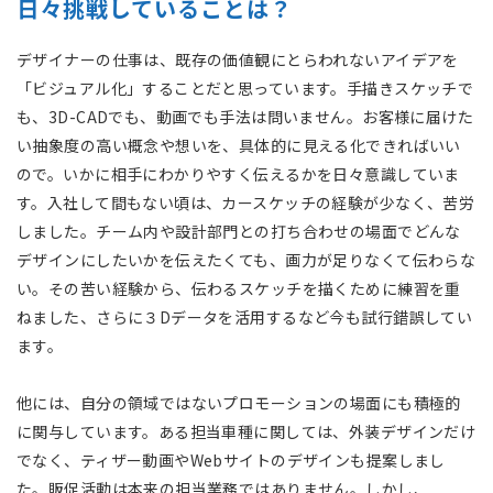
日々挑戦していることは？
デザイナーの仕事は、既存の価値観にとらわれないアイデアを
「ビジュアル化」することだと思っています。手描きスケッチで
も、3D-CADでも、動画でも手法は問いません。お客様に届けた
い抽象度の高い概念や想いを、具体的に見える化できればいい
ので。いかに相手にわかりやすく伝えるかを日々意識していま
す。入社して間もない頃は、カースケッチの経験が少なく、苦労
しました。チーム内や設計部門との打ち合わせの場面でどんな
デザインにしたいかを伝えたくても、画力が足りなくて伝わらな
い。その苦い経験から、伝わるスケッチを描くために練習を重
ねました、さらに３Dデータを活用するなど今も試行錯誤してい
ます。
他には、自分の領域ではないプロモーションの場面にも積極的
に関与しています。ある担当車種に関しては、外装デザインだけ
でなく、ティザー動画やWebサイトのデザインも提案しまし
た。販促活動は本来の担当業務ではありません。しかし、