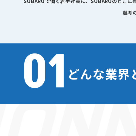
SUBARUで働く若手社員に、SUBARUのど
選考
01
どんな業界