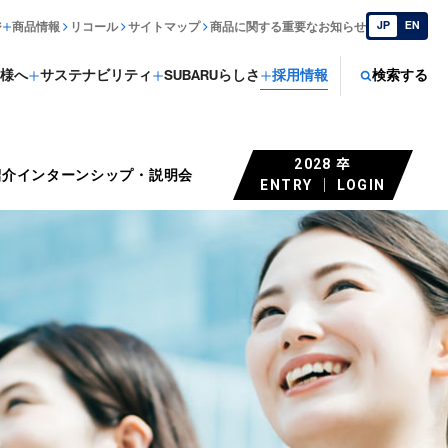
JP
EN
ジ
商品情報
リコール
サイトマップ
商品に関する重要なお知らせ
様へ
サステナビリティ
SUBARUらしさ
採用情報
検索する
2028 卒
紹介
インターンシップ・説明会
ENTRY ｜ LOGIN