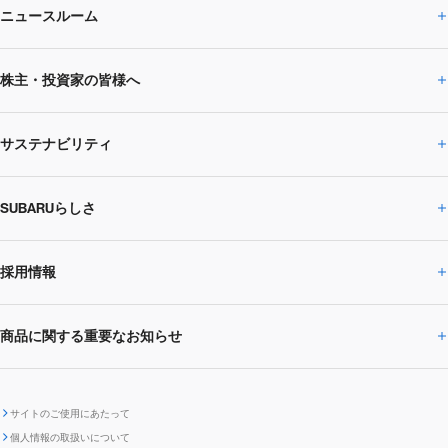
ニュースルーム
企業情報トップ
株主・投資家の皆様へ
ニュースルームトップ
SUBARUのありたい姿
トップメッセージ
サステナビリティ
株主・投資家の皆様へトップ
ニュースリリース
トピックス・お知らせ
SUBARU 2025方針
会社概要・役員／CXO一覧
SUBARUらしさ
ひとめでわかる
サステナビリティトップ
閉じる
企業・経営
財務データ
事業所・関係会社
SUBARU
CEOサステナビリティ
SUBARUグループの
採用情報
SUBARUらしさトップ
IRライブラリー
株式情報
SUBARU運動部
メッセージ
サステナビリティ
商品に関する重要なお知らせ
採用情報トップ
SUBARUびと
サステナビリティジャーナル
環境
社会
株主・投資家サポート
個人投資家の皆様へ
閉じる
商品に関する重要なお知らせトップ
新卒採用
中途採用
SUBARUデザイン
SUBARU技報
ガバナンス
社外からの評価
IRカレンダー
電子公告
サイトのご使用にあたって
個人情報の取扱いについて