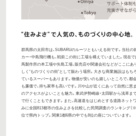
群馬県の太田市は、SUBARUのルーツともいえる街です。当社
カー・中島飛行機も、戦前この街に工場を構えていました。現在
馬製作所の本工場や矢島工場、販売店や関連会社などがここにあ
しく“ものづくりの街”として賑わう場所。大きな商業施設はもち
ているスーパーもあります。物価が安いのも嬉しいところで、都
も廉価で、持ち家率も高いです。川や山が近くにあって自然に恵
のアクセスがよいことも魅力。東武伊勢崎線・太田駅から浅草まで
で行くこともできます。また、高速道をはじめとする道路ネット
みに全国813都市の住みよさを比較した民間調査のランキング（※
位で県内トップ。関東1都6県の中でも8位の座についています。