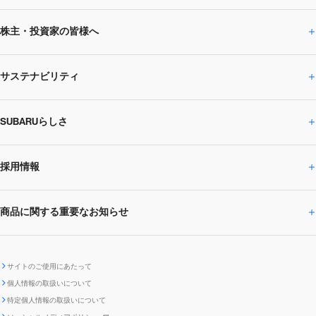
株主・投資家の皆様へ
ニュースルームトップ
SUBARUのありたい姿
トップメッセージ
サステナビリティ
株主・投資家の皆様へトップ
ニュースリリース
トピックス・お知らせ
SUBARU 2025方針
会社概要・役員／CXO一覧
SUBARUらしさ
ひとめでわかる
サステナビリティトップ
閉じる
企業・経営
財務データ
事業所・関係会社
SUBARU
CEOサステナビリティ
SUBARUグループの
採用情報
SUBARUらしさトップ
IRライブラリー
株式情報
SUBARU運動部
メッセージ
サステナビリティ
商品に関する重要なお知らせ
採用情報トップ
SUBARUびと
サステナビリティジャーナル
環境
社会
株主・投資家サポート
個人投資家の皆様へ
閉じる
商品に関する重要なお知らせトップ
新卒採用
中途採用
SUBARUデザイン
SUBARU技報
ガバナンス
社外からの評価
IRカレンダー
電子公告
サイトのご使用にあたって
個人情報の取扱いについて
「SUBARUらしさ」を
SUBARU ハイブリッド車 レスキュ
特定個人情報の取扱いについて
車種別環境情報
ディスクロージャー
SUBARU Lab採用（中途）
航空宇宙カンパニー採用
SUBARUが生み出してきたこと
際立たせる技術
GRI内容索引
TCFD対照表
ー時の取扱い
IRサイト注意事項