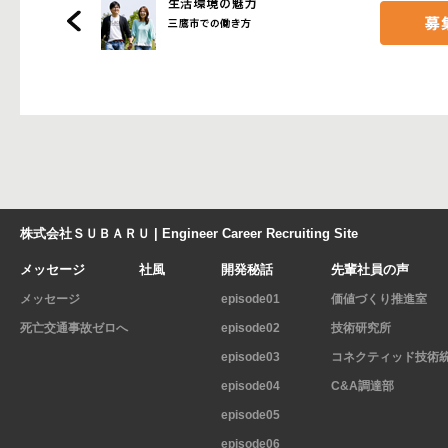
株式会社ＳＵＢＡＲＵ | Engineer Career Recruiting Site
メッセージ
社風
開発秘話
先輩社員の声
メッセージ
episode01
価値づくり推進室
死亡交通事故ゼロへ
episode02
技術研究所
episode03
コネクティッド技術
episode04
C&A調達部
episode05
episode06