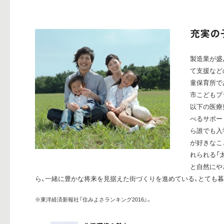
製造業が盛
て支援など
童保育所で
市こどもプ
以下の医療
べるサポー
ら誰でも入
が好きなこ
れられる「
と自然にや
ら、一緒に豊かな将来を見据えた街づくりを進めている、とても
※東洋経済新報社『住みよさランキング2016』。