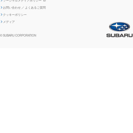
ソーシャルメディアポリシー
ポリシー
1.安心と愉しさ
お問い合わせ ／ よくあるご質問
「SUBARUらしさ」を
クッキーポリシー
自動車リサイクル
リコール情報
販売会社グループ採用
期間従業員採用
際立たせる技術
『魔改造の夜』特設サイト
閉じる
編集方針
レポートライブラリー
メディア
2.環境技術
助手席エアバッグに関する重要な
SUBARUのロゴ・標章を不正使用
サステナビリティ関連方針・ガイ
© SUBARU CORPORATION
閉じる
高校生採用
障がい者採用（中途）
企業スポーツ
お知らせ
した模倣品にご注意ください
ドライン
FUJI/FA-200 エアロスバルサービス
関連会社採用情報リンク集
閉じる
情報
閉じる
閉じる