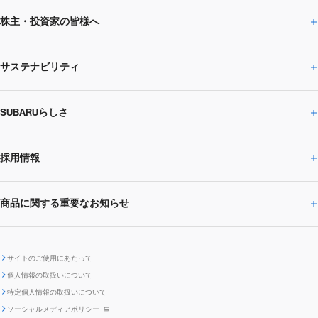
株主・投資家の皆様へ
ニュースルームトップ
SUBARUのありたい姿
トップメッセージ
サステナビリティ
株主・投資家の皆様へトップ
ニュースリリース
トピックス・お知らせ
SUBARU 2025方針
会社概要・役員／CXO一覧
SUBARUらしさ
ひとめでわかる
サステナビリティトップ
閉じる
企業・経営
財務データ
事業所・関係会社
SUBARU
CEOサステナビリティ
SUBARUグループの
採用情報
SUBARUらしさトップ
IRライブラリー
株式情報
SUBARU運動部
メッセージ
サステナビリティ
商品に関する重要なお知らせ
採用情報トップ
SUBARUびと
サステナビリティジャーナル
環境
社会
株主・投資家サポート
個人投資家の皆様へ
閉じる
商品に関する重要なお知らせトップ
新卒採用
中途採用
SUBARUデザイン
SUBARU技報
ガバナンス
社外からの評価
IRカレンダー
電子公告
サイトのご使用にあたって
個人情報の取扱いについて
「SUBARUらしさ」を
SUBARU ハイブリッド車 レスキュ
特定個人情報の取扱いについて
車種別環境情報
ディスクロージャー
SUBARU Lab採用（中途）
航空宇宙カンパニー採用
SUBARUが生み出してきたこと
際立たせる技術
GRI内容索引
TCFD対照表
ー時の取扱い
IRサイト注意事項
ソーシャルメディアポリシー
ポリシー
1.安心と愉しさ