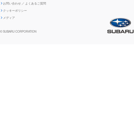
お問い合わせ ／ よくあるご質問
「SUBARUらしさ」を
クッキーポリシー
自動車リサイクル
リコール情報
販売会社グループ採用
期間従業員採用
際立たせる技術
『魔改造の夜』特設サイト
閉じる
編集方針
レポートライブラリー
メディア
2.環境技術
助手席エアバッグに関する重要な
SUBARUのロゴ・標章を不正使用
サステナビリティ関連方針・ガイ
© SUBARU CORPORATION
閉じる
高校生採用
障がい者採用（中途）
企業スポーツ
お知らせ
した模倣品にご注意ください
ドライン
FUJI/FA-200 エアロスバルサービス
関連会社採用情報リンク集
閉じる
情報
閉じる
閉じる