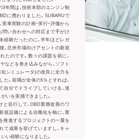
初の3年間は、技術本部のエンジン制
Dに携わりました。SUBARUで
、実車実験の計画・実行・評価から
お問い合わせへの対応まで手がけ
未経験だったのに、半年ほどレガ
後、北米市場向けアセントの新規
れたのです。数々の課題を前に、
イヤなどを巻き込みながら、ソフト
劣化シミュレータ)の改良に全力を
した。前職が全体の5％とすれば、
べて自分でドライブしていける、達
きがいを実感できました。
サと並行して、OBD業務改善のワ
新規設備による自働化を軸に、業
を推進するプロジェクトの一翼を
れて成果を挙げていますし、キャ
、いい経験になりました。