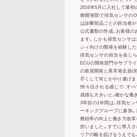
2016年5月に入社して最
御開発部で排気センサのOB
は診断部品ごとの担当者が
公式書類の作成、お客様の
ます。しかも排気センサは
シィ向けの開発を経験した
排気センサの担当を命じら
ECUの開発部門やサプラ
の新規開発と異常発生器(
尽くして何とかやり遂げま
95％任される感じで、す
成感も大きいと、確かな働
3年目の1年間は、排気セン
ーキンググループに参加。
務効率の向上と働き方改革
担いました。すでに導入さ
リアの幅を拡げるうえでも