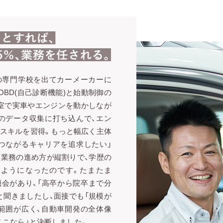
備の専門学校を出てカーメーカーに
OBD(自己診断機能)と始動制御の
室で実車やエンジンを動かしなが
のデータ収集に打ち込んで、エン
のスキルを習得。もっと幅広く主体
つながるキャリアを追求したい」
、業務の進め方が縦割りで、学歴の
るようになったのです。たまたま
機会があり、「高卒から院卒まで分
と聞きましたし、面接でも「規模が
範囲が広く、自動車開発の全体像
ここなら」と決断しました。