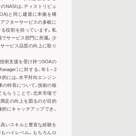
のNASIは、ディストリビュ
Inc.(SOA)と同じ建屋に本拠を構
どアフターサービスの多岐に
する役割を担っています。私
場でサービス部門に所属。少
、サービス品質の向上に取り
技術支援を受け持つSOAの
lity Manager）に対する、年1～2
体的には、水平対向エンジン
U車の特長について、技術の核
てもらうことで、北米市場で
客満足の向上を図るのが目的
俯瞰的にキャッチアップでき、
は高いスキルと豊富な経験を
容もハイレベル。もちろんロ