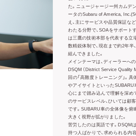
た。ニュージャージー州カムデン
ータのSubaru of America, 
え、主にサービスや品質保証な
わたる分野で、SOAをサポート
は三鷹の技術本部を代表する立
数精鋭体制で、現在まで約2年半
組んできました。
メインテーマは、ディーラーへの
DSQM（District Service Qua
回の「高難度トレーニング」。具
やアイサイトといったSUBAR
心にまで踏み込んで理解を深め
のサービスレベル、ひいては顧
です。SUBARU車の全体像を
大きく視野が拡がりました。
苦労したのは英語です。DSQM
持つ人ばかりで、求められる内