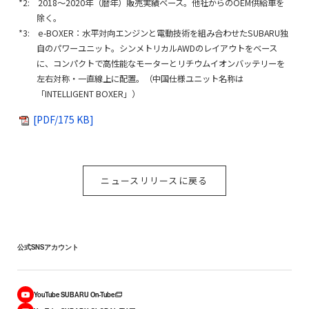
*2: 2018～2020年（暦年）販売実績ベース。他社からのOEM供給車を
除く。
*3: e-BOXER：水平対向エンジンと​電動技術を組み合わせたSUBARU独
自のパワーユニット。シンメトリカルAWDのレイアウトをベース
に、コンパクトで高性能なモーターとリチウムイオンバッテリーを
左右対称・一直線上に配置。（中国仕様ユニット名称は
「INTELLIGENT BOXER」）
[PDF/175 KB]
ニュースリリースに戻る
公式SNSアカウント
YouTube SUBARU On-Tube