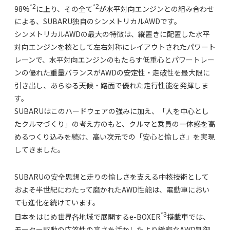
*2
*2
98%
に上り、その全て
が水平対向エンジンとの組み合わせ
による、SUBARU独自のシンメトリカルAWDです。
シンメトリカルAWDの最大の特徴は、縦置きに配置した水平
対向エンジンを核として左右対称にレイアウトされたパワート
レーンで、水平対向エンジンのもたらす低重心とパワートレー
ンの優れた重量バランスがAWDの安定性・走破性を最大限に
引き出し、あらゆる天候・路面で優れた走行性能を発揮しま
す。
SUBARUはこのハードウェアの強みに加え、「人を中心とし
たクルマづくり」の考え方のもと、クルマと乗員の一体感を高
めるつくり込みを続け、高い次元での「安心と愉しさ」を実現
してきました。
SUBARUの安全思想と走りの愉しさを支える中核技術として
およそ半世紀にわたって磨かれたAWD性能は、電動車におい
ても進化を続けています。
*3
日本をはじめ世界各地域で展開するe-BOXER
搭載車では、
モーター駆動の応答性の高さを活かしたより緻密なAWD制御