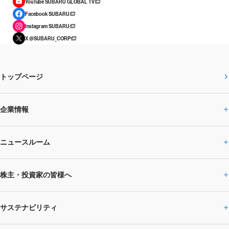
YouTube SUBARU GLOBAL TV
Facebook SUBARU
Instagram SUBARU
X @SUBARU_CORP
トップページ
企業情報
ニュースルーム
企業情報トップ
株主・投資家の皆様へ
ニュースルームトップ
SUBARUのありたい姿
トップメッセージ
サステナビリティ
株主・投資家の皆様へトップ
ニュースリリース
トピックス・お知らせ
SUBARU 2025方針
会社概要・役員／CXO一覧