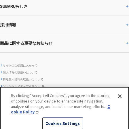
SUBARUらしさ
ひとめでわかる
サステナビリティトップ
閉じる
企業・経営
財務データ
事業所・関係会社
SUBARU
CEOサステナビリティ
SUBARUグループの
採用情報
SUBARUらしさトップ
IRライブラリー
株式情報
SUBARU運動部
メッセージ
サステナビリティ
商品に関する重要なお知らせ
採用情報トップ
SUBARUびと
サステナビリティジャーナル
環境
社会
株主・投資家サポート
個人投資家の皆様へ
閉じる
商品に関する重要なお知らせトップ
新卒採用
中途採用
SUBARUデザイン
SUBARU技報
ガバナンス
社外からの評価
IRカレンダー
電子公告
サイトのご使用にあたって
個人情報の取扱いについて
「SUBARUらしさ」を
SUBARU ハイブリッド車 レスキュ
特定個人情報の取扱いについて
車種別環境情報
ディスクロージャー
SUBARU Lab採用（中途）
航空宇宙カンパニー採用
SUBARUが生み出してきたこと
際立たせる技術
GRI内容索引
TCFD対照表
ー時の取扱い
IRサイト注意事項
ソーシャルメディアポリシー
ポリシー
1.安心と愉しさ
お問い合わせ ／ よくあるご質問
By clicking “Accept All Cookies”, you agree to the storing
「SUBARUらしさ」を
クッキーポリシー
of cookies on your device to enhance site navigation,
自動車リサイクル
リコール情報
販売会社グループ採用
期間従業員採用
際立たせる技術
『魔改造の夜』特設サイト
閉じる
編集方針
レポートライブラリー
analyze site usage, and assist in our marketing efforts.
C
メディア
2.環境技術
ookie Policy
助手席エアバッグに関する重要な
SUBARUのロゴ・標章を不正使用
サステナビリティ関連方針・ガイ
© SUBARU CORPORATION
閉じる
高校生採用
障がい者採用（中途）
企業スポーツ
Cookies Settings
お知らせ
した模倣品にご注意ください
ドライン