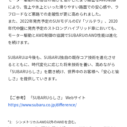
により、雪上や氷上といった滑りやすい路面での安心感や、ラ
フロードなど悪路での走破性が更に高められました。
また、2022年発売予定のSUVモデルのEV「ソルテラ」、2020
年代中盤に発売予定のストロングハイブリッド車においても、
モーター駆動とAWD制御の協調でSUBARUのAWD性能は進化
を続けます。
SUBARUは今後も、SUBARU独自の既存コア技術を進化させ
るとともに、時代変化に応じた将来技術を養い、高めながら
「SUBARUらしさ」を磨き続け、世界中のお客様へ「安心と愉
しさ」を提供していきます。
【ご参考】 「SUBARUらしさ」 Webサイト
https://www.subaru.co.jp/difference/
*1: シンメトリカルAWD以外のAWDを含む。