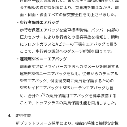
性能を一段と高めました。またボディ構造の最適化と高
張力鋼板の適切な配置により、質量増を抑えながら、前
面・側面・後面すべての衝突安全性を向上させました。
・歩行者保護エアバッグ
歩行者保護エアバッグを全車標準装備。バンパー内部の
圧力センサーにより歩行者との衝突事故を検知し、瞬時
にフロントガラスとAピラーの下端をエアバッグで覆う
ことで、歩行者の頭部へのダメージ軽減を図ります。
・運転席SRSニーエアバッグ
前面衝突時にドライバーの下肢へのダメージを軽減する
運転席SRSニーエアバッグを採用。従来からのデュアル
SRSエアバッグ、側面衝突時に乗員を保護するための
SRSサイドエアバッグ＋SRSカーテンエアバッグも含
*8
め、合計7つ
の乗員保護用エアバッグを標準装備する
ことで、トップクラスの乗員保護性能を目指しました。
4. 走行性能
新プラットフォーム採用により、操舵応答性と操縦安定性