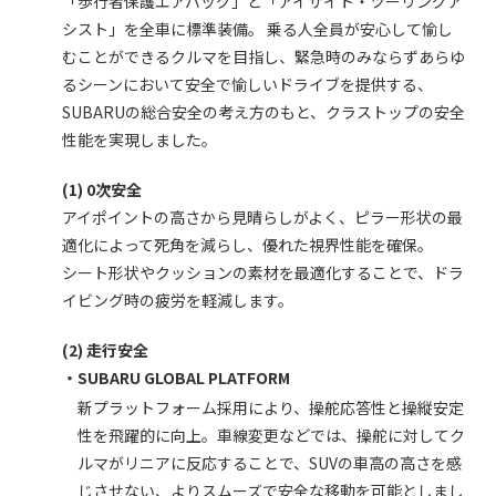
「歩行者保護エアバッグ」と「アイサイト・ツーリングア
シスト」を全車に標準装備。 乗る人全員が安心して愉し
むことができるクルマを目指し、緊急時のみならずあらゆ
るシーンにおいて安全で愉しいドライブを提供する、
SUBARUの総合安全の考え方のもと、クラストップの安全
性能を実現しました。
(1) 0次安全
アイポイントの高さから見晴らしがよく、ピラー形状の最
適化によって死角を減らし、優れた視界性能を確保。
シート形状やクッションの素材を最適化することで、ドラ
イビング時の疲労を軽減します。
(2) 走行安全
・SUBARU GLOBAL PLATFORM
新プラットフォーム採用により、操舵応答性と操縦安定
性を飛躍的に向上。車線変更などでは、操舵に対してク
ルマがリニアに反応することで、SUVの車高の高さを感
じさせない、よりスムーズで安全な移動を可能としまし