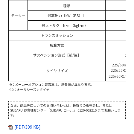
種類
―
モーター
最高出力［kW（PS）］
―
最大トルク［N･m（kgf･m）］
―
トランスミッション
駆動方式
サスペンション形式［前/後］
スト
225/60R17（
225/55R18（
タイヤサイズ
*10
225/60R17
*9：メーカーオプション装着車は、燃費値が異なります。
*10：オールシーズンタイヤ
なお、商品等についてのお問い合わせは、最寄りの販売会社、または
SUBARU お客様センター「SUBARU コール」 0120-052215 までお願いしま
す。
[PDF/309 KB]