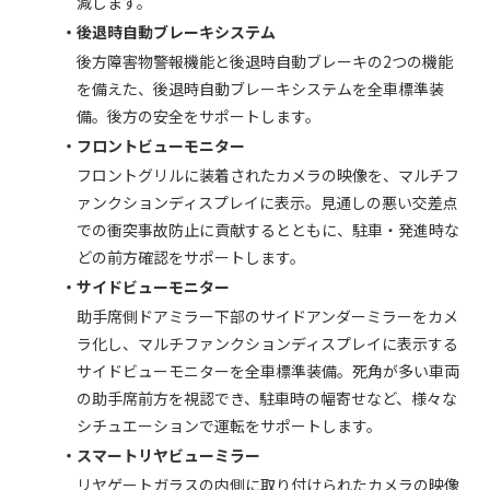
減します。
・後退時自動ブレーキシステム
後方障害物警報機能と後退時自動ブレーキの2つの機能
を備えた、後退時自動ブレーキシステムを全車標準装
備。後方の安全をサポートします。
・フロントビューモニター
フロントグリルに装着されたカメラの映像を、マルチフ
ァンクションディスプレイに表示。見通しの悪い交差点
での衝突事故防止に貢献するとともに、駐車・発進時な
どの前方確認をサポートします。
・サイドビューモニター
助手席側ドアミラー下部のサイドアンダーミラーをカメ
ラ化し、マルチファンクションディスプレイに表示する
サイドビューモニターを全車標準装備。死角が多い車両
の助手席前方を視認でき、駐車時の幅寄せなど、様々な
シチュエーションで運転をサポートします。
・スマートリヤビューミラー
リヤゲートガラスの内側に取り付けられたカメラの映像