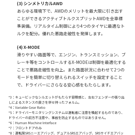
(3) シンメトリカルAWD
あらゆる環境下で、AWDのメリットを最大限に引き出す
ことができるアクティブトルクスプリットAWDを全車標
準装備。リアルタイム制御により4つのタイヤに最適なト
ルクを配分。優れた悪路走破性を発揮します。
(4) X-MODE
滑りやすい路面等で、エンジン、トランスミッション、ブ
レーキ等をコントロールするX-MODEは制御を最適化する
ことで悪路走破性を向上。また路面状況に合わせて2つの
モードを簡単に切り替えられるスイッチを設定すること
で、ドライバーにさらなる安心感をもたらします。
*3：キュービックなシルエットがもたらす容積感と、左右フェンダーの張り出
しによるスタンスの良さを併せ持ったフォルム。
*4：Variable Gear Ratio
*5：ドライバーモニタリングシステムは運転者に注意を喚起するものであり、
ドライバーの前方不注意や、事故を防止するものではありません。
*6：Human Machine Interface
*7：フロントドアのみ
*8：運転席SRSニーエアバッグ、デュアルSRSエアバッグ、SRSサイドエアバッ