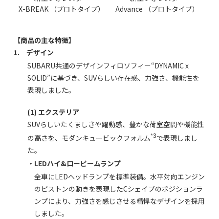
X-BREAK （プロトタイプ）
Advance （プロトタイプ）
【商品の主な特徴】
1. デザイン
SUBARU共通のデザインフィロソフィー“DYNAMIC x
SOLID”に基づき、SUVらしい存在感、力強さ、機能性を
表現しました。
(1) エクステリア
SUVらしいたくましさや躍動感、豊かな荷室空間や機能性
*3
の高さを、モダンキュービックフォルム
で表現しまし
た。
・LEDハイ&ロービームランプ
全車にLEDヘッドランプを標準装備。水平対向エンジン
のピストンの動きを表現したCシェイプのポジションラ
ンプにより、力強さを感じさせる精悍なデザインを採用
しました。