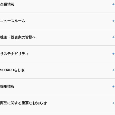
企業情報
ニュースルーム
企業情報トップ
株主・投資家の皆様へ
ニュースルームトップ
SUBARUのありたい姿
トップメッセージ
サステナビリティ
株主・投資家の皆様へトップ
ニュースリリース
トピックス・お知らせ
SUBARU 2025方針
会社概要・役員／CXO一覧
SUBARUらしさ
ひとめでわかる
サステナビリティトップ
閉じる
企業・経営
財務データ
事業所・関係会社
SUBARU
CEOサステナビリティ
SUBARUグループの
採用情報
SUBARUらしさトップ
IRライブラリー
株式情報
SUBARU運動部
メッセージ
サステナビリティ
商品に関する重要なお知らせ
採用情報トップ
SUBARUびと
サステナビリティジャーナル
環境
社会
株主・投資家サポート
個人投資家の皆様へ
閉じる