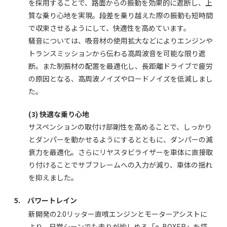
を採用することで、路面からの振動を効果的に遮断し、上
質な乗り心地を実現。段差を乗り越えた際の振動も短時間
で収束させるようにして、快適性を高めています。
騒音については、吸音材の使用拡大などによりエンジンや
トランスミッションから伝わる高周波音を可能な限り遮
断。また制振材の配置を最適化し、長距離ドライブで疲労
の原因となる、高周波ノイズやロードノイズを低減しまし
た。
(3) 快適な乗り心地
サスペンションの取付け部剛性を高めることで、しっかり
とダンパーを動かせるようにするとともに、ダンパーの減
衰力を最適化。さらにリヤスタビライザーを車体に直接取
り付けることでサブフレームへの入力が減り、車体の揺れ
を抑えました。
5. パワートレイン
新開発の2.0リッター直噴エンジンとモーターアシストに
より、日常シーンでも走りが愉しめる「e-BOXER」を搭