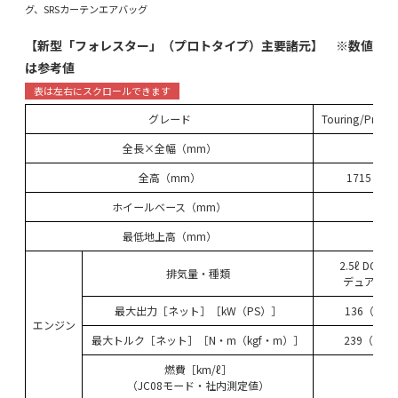
グ、SRSカーテンエアバッグ
【新型「フォレスター」（プロトタイプ）主要諸元】 ※数値
は参考値
グレード
Touring/Premi
全長×全幅（mm）
全高（mm）
1715（X
ホイールベース（mm）
最低地上高（mm）
2.5ℓ DOH
排気量・種類
デュアルAV
最大出力［ネット］［kW（PS）］
136（184
エンジン
最大トルク［ネット］［N・m（kgf・m）］
239（24.4
燃費［km/ℓ］
14.6
（JC08モード・社内測定値）