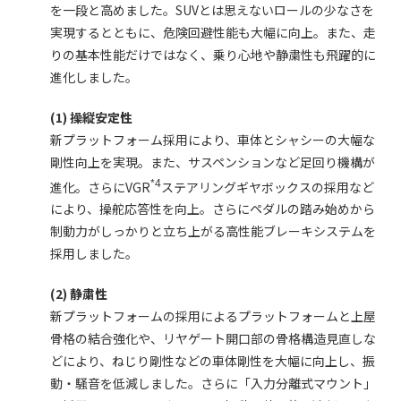
を一段と高めました。SUVとは思えないロールの少なさを
実現するとともに、危険回避性能も大幅に向上。また、走
りの基本性能だけではなく、乗り心地や静粛性も飛躍的に
進化しました。
(1) 操縦安定性
新プラットフォーム採用により、車体とシャシーの大幅な
剛性向上を実現。また、サスペンションなど足回り機構が
*4
進化。さらにVGR
ステアリングギヤボックスの採用など
により、操舵応答性を向上。さらにペダルの踏み始めから
制動力がしっかりと立ち上がる高性能ブレーキシステムを
採用しました。
(2) 静粛性
新プラットフォームの採用によるプラットフォームと上屋
骨格の結合強化や、リヤゲート開口部の骨格構造見直しな
どにより、ねじり剛性などの車体剛性を大幅に向上し、振
動・騒音を低減しました。さらに「入力分離式マウント」