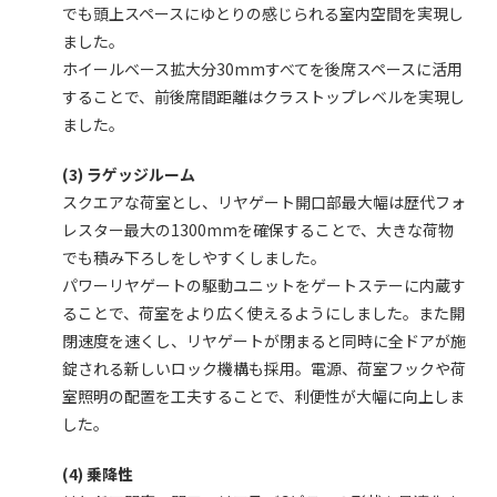
でも頭上スペースにゆとりの感じられる室内空間を実現し
ました。
ホイールベース拡大分30mmすべてを後席スペースに活用
することで、前後席間距離はクラストップレベルを実現し
ました。
(3) ラゲッジルーム
スクエアな荷室とし、リヤゲート開口部最大幅は歴代フォ
レスター最大の1300mmを確保することで、大きな荷物
でも積み下ろしをしやすくしました。
パワーリヤゲートの駆動ユニットをゲートステーに内蔵す
ることで、荷室をより広く使えるようにしました。また開
閉速度を速くし、リヤゲートが閉まると同時に全ドアが施
錠される新しいロック機構も採用。電源、荷室フックや荷
室照明の配置を工夫することで、利便性が大幅に向上しま
した。
(4) 乗降性