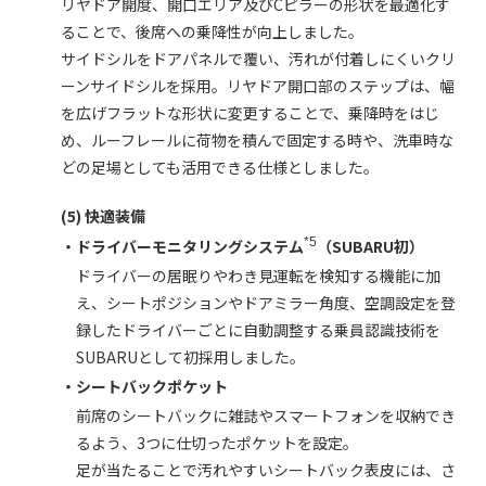
リヤドア開度、開口エリア及びCピラーの形状を最適化す
ることで、後席への乗降性が向上しました。
サイドシルをドアパネルで覆い、汚れが付着しにくいクリ
ーンサイドシルを採用。リヤドア開口部のステップは、幅
を広げフラットな形状に変更することで、乗降時をはじ
め、ルーフレールに荷物を積んで固定する時や、洗車時な
どの足場としても活用できる仕様としました。
(5) 快適装備
*5
・ドライバーモニタリングシステム
（SUBARU初）
ドライバーの居眠りやわき見運転を検知する機能に加
え、シートポジションやドアミラー角度、空調設定を登
録したドライバーごとに自動調整する乗員認識技術を
SUBARUとして初採用しました。
・シートバックポケット
前席のシートバックに雑誌やスマートフォンを収納でき
るよう、3つに仕切ったポケットを設定。
足が当たることで汚れやすいシートバック表皮には、さ