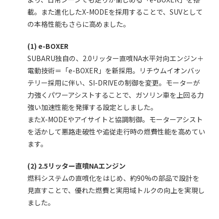
載。また進化したX-MODEを採用することで、SUVとして
の本格性能もさらに高めました。
(1) e-BOXER
SUBARU独自の、2.0リッター直噴NA水平対向エンジン＋
電動技術＝「e-BOXER」を新採用。リチウムイオンバッ
テリー採用に伴い、SI-DRIVEの制御を変更。モーターが
力強くパワーアシストすることで、ガソリン車を上回る力
強い加速性能を発揮する設定としました。
またX-MODEやアイサイトと協調制御。モーターアシスト
を活かして悪路走破性や追従走行時の燃費性能を高めてい
ます。
(2) 2.5リッター直噴NAエンジン
燃料システムの直噴化をはじめ、約90%の部品で設計を
見直すことで、優れた燃費と実用域トルクの向上を実現し
ました。