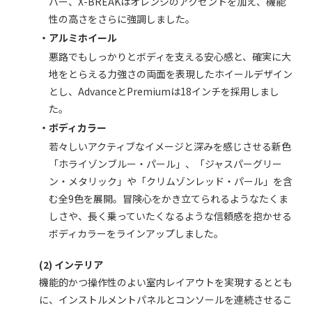
バー、X-BREAKはオレンジのアクセントを加え、機能
性の高さをさらに強調しました。
・アルミホイール
悪路でもしっかりとボディを支える安心感と、確実に大
地をとらえる力強さの両面を表現したホイールデザイン
とし、AdvanceとPremiumは18インチを採用しまし
た。
・ボディカラー
若々しいアクティブなイメージと深みを感じさせる新色
「ホライゾンブルー・パール」、「ジャスパーグリー
ン・メタリック」や「クリムゾンレッド・パール」を含
む全9色を展開。冒険心をかき立てられるようなたくま
しさや、長く乗っていたくなるような信頼感を抱かせる
ボディカラーをラインアップしました。
(2) インテリア
機能的かつ操作性のよい室内レイアウトを実現するととも
に、インストルメントパネルとコンソールを連続させるこ