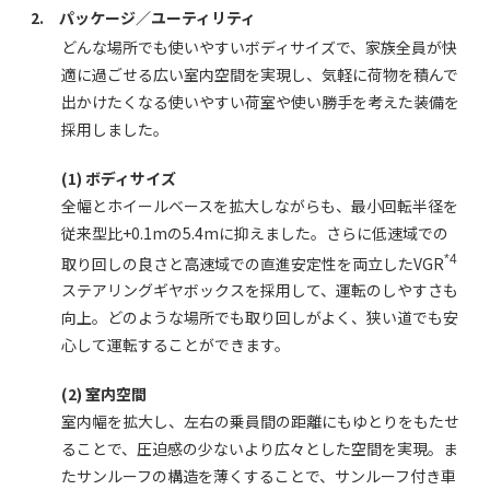
2. パッケージ／ユーティリティ
どんな場所でも使いやすいボディサイズで、家族全員が快
適に過ごせる広い室内空間を実現し、気軽に荷物を積んで
出かけたくなる使いやすい荷室や使い勝手を考えた装備を
採用しました。
(1) ボディサイズ
全幅とホイールベースを拡大しながらも、最小回転半径を
従来型比+0.1mの5.4mに抑えました。さらに低速域での
*4
取り回しの良さと高速域での直進安定性を両立したVGR
ステアリングギヤボックスを採用して、運転のしやすさも
向上。どのような場所でも取り回しがよく、狭い道でも安
心して運転することができます。
(2) 室内空間
室内幅を拡大し、左右の乗員間の距離にもゆとりをもたせ
ることで、圧迫感の少ないより広々とした空間を実現。ま
たサンルーフの構造を薄くすることで、サンルーフ付き車