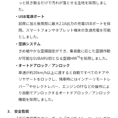
っと拭き取るだけで汚れが落とせる生地を採用しまし
た。
・USB電源ポート
前席に加え後席用に最大2.1A出力の充電USBポートを採
用。スマートフォンやタブレット端末の急速充電を可能
としました。
・空調システム
きめ細やかな空調設定ができ、乗員数に応じた空調作動
*6
が可能なSUBARU初となる空調HMI
を採用しました。
・オートドアロック／アンロック
車速が約20km/h以上に達すると自動ですべてのドアや
リヤゲートをロックし、降車時にはインナーリモートレ
*7
バー
やセレクトレバー、エンジンOFFなどの操作によ
り自動でアンロックするオートドアロック／アンロック
機能を採用しました。
3. 安全性能