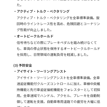
た。
・アクティブ・トルク・ベクタリング
アクティブ・トルク・ベクタリングを全車標準装備。旋
回時のライントレース性を高め、危険回避とコーナリン
グ性能が向上しました。
・オートビークルホールド
信号待ちなどの際にブレーキペダルを踏み続けなくて
も、車両の停止状態を保持するオートビークルホールド
を採用し、日常領域の運転負荷を軽減しました。
(3) 予防安全
・アイサイト・ツーリングアシスト
アイサイト・ツーリングアシストを全車標準装備。全車
速追従機能付クルーズコントロールに加え、車線中央維
持機能と先行車追従操舵機能をフォレスターとして初採
用。全車速域でハンドル、アクセル、ブレーキを自動制
御して運転を支援。自動車専用道路での疲労を大幅に低