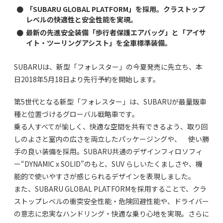
●
「SUBARU GLOBAL PLATFORM」を採用。クラストップ
レベルの快適性と安全性能を実現。
●
最新の先進安全装備「歩行者保護エアバッグ」と「アイサ
イト・ツーリングアシスト」を全車標準装備。
SUBARUは、新型「フォレスター」の今夏発売に先立ち、本
日2018年5月18日より先行予約を開始します。
第5世代となる新型「フォレスター」は、SUBARUが最量販車
種と位置づけるグローバル戦略車です。
乗る人すべてが愉しく、快適な空間を共有できるよう、取り回
しのよさと室内の広さを両立したパッケージングや、 使い勝
手の良い装備を採用。SUBARU共通のデザインフィロソフィ
ー“DYNAMIC x SOLID”のもと、SUV らしいたくましさや、機
能的で使いやすさが感じられるデザインを表現しました。
また、SUBARU GLOBAL PLATFORMを採用することで、クラ
ストップレベルの衝突安全性能・危険回避性能や、ドライバー
の意志に忠実なハンドリング・快適な乗り心地を実現。さらに