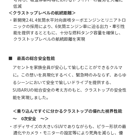
低減
＜クラストップレベルの航続距離＞
・
新開発2.4L 4気筒水平対向直噴ターボエンジンとリニアトロ
ニックの採用により、6気筒エンジン車に迫る出力・牽引性
能を提供するとともに、十分な燃料タンク容量を確保し、
クラストップレベルの航続距離を実現
■ 最高の総合安全性能
アセントを家族全員が安心して愉しむことができるクルマ
に。この想いを具現化するべく、緊急時のみならず、あらゆ
るシーンにおいて安全で愉しいドライブを提供する、
SUBARUの総合安全の考え方のもと、クラストップの安全性
能を実現しました。
＜乗り込んですぐに分かるクラストップの優れた視界性能
～ 0次安全 ～＞
・
ボディサイズの大きいSUVでありながらも、ピラー形状の最
適化やカメラ・モニターの設定等により死角を減らし、優