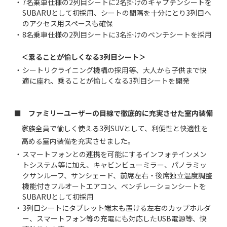
・
7名乗車仕様の2列目シートに2名掛けのキャプテンシートを
SUBARUとして初採用、シートの間隔を十分にとり3列目へ
のアクセス用スペースも確保
・
8名乗車仕様の2列目シートに3名掛けのベンチシートを採用
＜乗ることが愉しくなる3列目シート＞
・
シートリクライニング機構の採用等、大人から子供まで快
適に座れ、乗ることが愉しくなる3列目シートを開発
■ ファミリーユーザーの目線で徹底的に充実させた室内装備
家族全員で愉しく使える3列SUVとして、利便性と快適性を
高める室内装備を充実させました。
・
スマートフォンとの連携を可能にするインフォテインメン
トシステム等に加え、キャビンビューミラー、パノラミッ
クサンルーフ、サンシェード、前席左右・後席独立温度調整
機能付きフルオートエアコン、ベンチレーションシートを
SUBARUとして初採用
・
3列目シートにタブレット端末も置ける左右のカップホルダ
ー、スマートフォン等の充電にも対応したUSB電源等、快