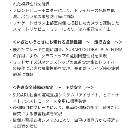
れた視界性能を確保
・
フロントビューモニターにより、ドライバーの死角を低
減、出合い頭の事故防止等に貢献
・
リヤゲートガラス上部室内側に搭載したカメラと連動した
スマートリヤビューミラーにより、後方視認性を向上
＜いざというときにも頼れる運動性能 ～ 走行安全 ～＞
・
優れたブレーキ性能に加え、SUBARU GLOBAL PLATFORM
の採用により、クラストップの危険回避性能を実現
・
ミッドサイズSUVクラストップの直進安定性とドライバー
の操作に忠実な操縦性能を実現、長距離ドライブ時の疲労
軽減に貢献
＜先進安全装備の充実 ～ 予防安全 ～＞
・
SUBARU独自の運転支援システム「アイサイト」とアイサ
イトアシストモニターを全車に標準装備
・
後退時自動ブレーキにより、車両後退時の衝突回避または
衝突による被害軽減を実現
・
後側方警戒支援システムにより、自車の後側方から接近す
る車両を検知