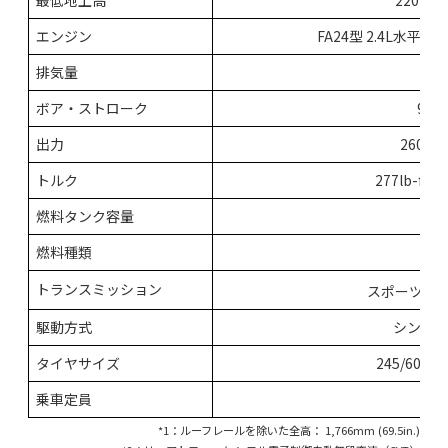
最低地上高
220 mm
エンジン
FA24型 2.4L水平
排気量
2,
ボア・ストローク
94 
出力
260hp 
トルク
277lb-ft /
燃料タンク容量
燃料種類
8
トランスミッション
スポーツリ
駆動方式
シンメト
タイヤサイズ
245/60 R1
乗車定員
7名
*1：ルーフレールを除いた全高： 1,766mm (69.5in.)