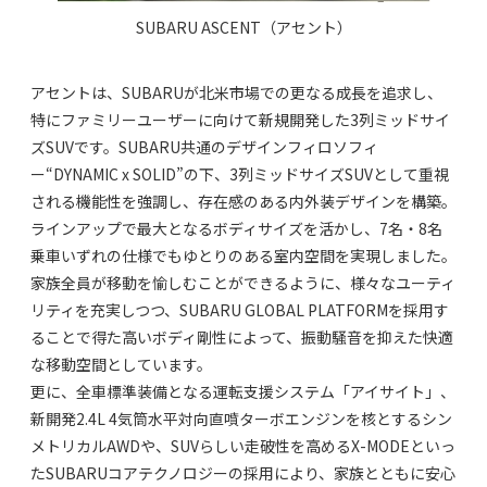
SUBARU ASCENT（アセント）
アセントは、SUBARUが北米市場での更なる成長を追求し、
特にファミリーユーザーに向けて新規開発した3列ミッドサイ
ズSUVです。SUBARU共通のデザインフィロソフィ
ー“DYNAMIC x SOLID”の下、3列ミッドサイズSUVとして重視
される機能性を強調し、存在感のある内外装デザインを構築。
ラインアップで最大となるボディサイズを活かし、7名・8名
乗車いずれの仕様でもゆとりのある室内空間を実現しました。
家族全員が移動を愉しむことができるように、様々なユーティ
リティを充実しつつ、SUBARU GLOBAL PLATFORMを採用す
ることで得た高いボディ剛性によって、振動騒音を抑えた快適
な移動空間としています。
更に、全車標準装備となる運転支援システム「アイサイト」、
新開発2.4L 4気筒水平対向直噴ターボエンジンを核とするシン
メトリカルAWDや、SUVらしい走破性を高めるX-MODEといっ
たSUBARUコアテクノロジーの採用により、家族とともに安心