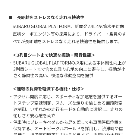
■ 長距離をストレスなく走れる快適性
SUBARU GLOBAL PLATFORM、新開発2.4L 4気筒水平対向
直噴ターボエンジン等の採用により、ドライバー・乗員のす
べてが長距離をストレスなく走れる快適性を提供します。
＜3列目シートまで快適な振動・騒音性能＞
・
SUBARU GLOBAL PLATFORMの採用による車体剛性向上が
3列目シートまで含めた乗り心地の向上に寄与し、振動が小
さく静粛性の高い、快適な移動空間を提供
＜運転の負荷を軽減する機能・仕様＞
・
アクセル開度に応じ、スポーティな加速感を提供するオー
トステップ変速制御、スムーズな走りを愉しめる無段階変
速制御、いずれかの走行モードを自動的に選択し、走りの
愉しさと安心感を両立
・
停車時にブレーキペダルから足を離しても車両停車位置を
保持する、オートビークルホールドを採用し、渋滞時や信
号待ち、坂道停車時等におけるドライバーの疲労を大幅に