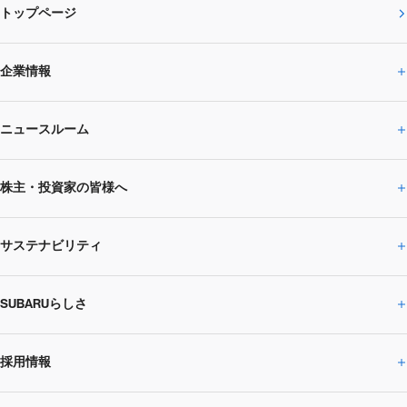
トップページ
企業情報
ニュースルーム
企業情報トップ
株主・投資家の皆様へ
ニュースルームトップ
SUBARUのありたい姿
トップメッセージ
サステナビリティ
株主・投資家の皆様へトップ
ニュースリリース
トピックス・お知らせ
SUBARU 2025方針
会社概要・役員／CXO一覧
SUBARUらしさ
ひとめでわかる
サステナビリティトップ
閉じる
企業・経営
財務データ
事業所・関係会社
SUBARU
CEOサステナビリティ
SUBARUグループの
採用情報
SUBARUらしさトップ
IRライブラリー
株式情報
SUBARU運動部
メッセージ
サステナビリティ