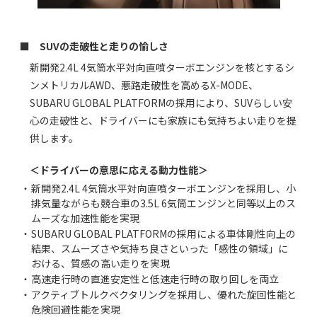
■ SUVの走破性と走りの愉しさ
新開発2.4L 4気筒水平対向直噴ターボエンジンを核とするシ
ンメトリカルAWD、悪路走破性を高めるX-MODE、
SUBARU GLOBAL PLATFORMの採用により、SUVらしい安
心の走破性と、ドライバーにも家族にも気持ちよい走りを提
供します。
＜ドライバーの意思に応える動力性能＞
・
新開発2.4L 4気筒水平対向直噴ターボエンジンを採用し、小
排気量ながらも競合車の3.5L 6気筒エンジンと同等以上のス
ムーズな加速性能を実現
・
SUBARU GLOBAL PLATFORMの採用による車体剛性向上の
結果、スムーズさや気持ち良さといった「感性の領域」に
おける、質感の高い走りを実現
・
高速走行時の直進安定性と低速走行時の取り回しを両立
・
アクティブトルクベクタリングを採用し、優れた旋回性能と
危険回避性能を実現