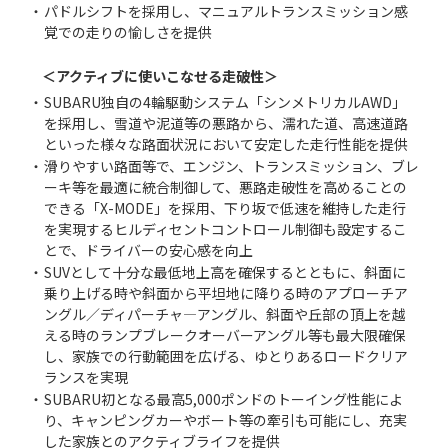
・
パドルシフトを採用し、マニュアルトランスミッション感
覚での走りの愉しさを提供
＜アクティブに使いこなせる走破性＞
・
SUBARU独自の4輪駆動システム「シンメトリカルAWD」
を採用し、雪道や泥道等の悪路から、濡れた道、高速道路
といった様々な路面状況において安定した走行性能を提供
・
滑りやすい路面等で、エンジン、トランスミッション、ブレ
ーキ等を最適に統合制御して、悪路走破性を高めることの
できる「X-MODE」を採用、下り坂で低速を維持した走行
を実現するヒルディセントコントロール制御も設定するこ
とで、ドライバーの安心感を向上
・
SUVとして十分な最低地上高を確保するとともに、斜面に
乗り上げる時や斜面から平坦地に降りる時のアプローチア
ングル／ディパーチャ―アングル、斜面や丘部の頂上を越
える時のランプブレークオーバーアングル等も最大限確保
し、家族での行動範囲を広げる、ゆとりあるロードクリア
ランスを実現
・
SUBARU初となる最高5,000ポンドのトーイング性能によ
り、キャンピングカーやボート等の牽引も可能にし、充実
した家族とのアクティブライフを提供