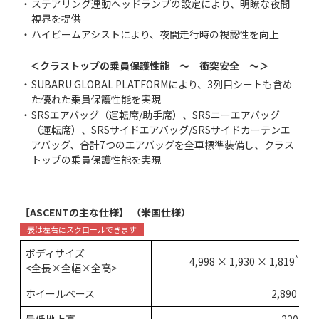
・
ステアリング連動ヘッドランプの設定により、明瞭な夜間
視界を提供
・
ハイビームアシストにより、夜間走行時の視認性を向上
＜クラストップの乗員保護性能 ～ 衝突安全 ～＞
・
SUBARU GLOBAL PLATFORMにより、3列目シートも含め
た優れた乗員保護性能を実現
・
SRSエアバッグ（運転席/助手席）、SRSニーエアバッグ
（運転席）、SRSサイドエアバッグ/SRSサイドカーテンエ
アバッグ、合計7つのエアバッグを全車標準装備し、クラス
トップの乗員保護性能を実現
【ASCENTの主な仕様】 （米国仕様）
ボディサイズ
*1
4,998 × 1,930 × 1,819
mm
<全長×全幅×全高>
ホイールベース
2,890 mm