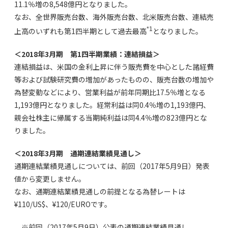
11.1％増の8,548億円となりました。
なお、全世界販売台数、海外販売台数、北米販売台数、連結売
*1
上高のいずれも第1四半期として過去最高
となりました。
＜2018年3月期 第1四半期業績：連結損益＞
連結損益は、米国の金利上昇に伴う販売費を中心とした諸経費
等および試験研究費の増加があったものの、販売台数の増加や
為替変動などにより、営業利益が前年同期比17.5％増となる
1,193億円となりました。経常利益は同0.4％増の1,193億円、
親会社株主に帰属する当期純利益は同4.4％増の823億円とな
りました。
＜2018年3月期 通期連結業績見通し＞
通期連結業績見通しについては、前回（2017年5月9日）発表
値から変更しません。
なお、通期連結業績見通しの前提となる為替レートは
¥110/US$、¥120/EUROです。
※前回（2017年5月9日）公表の通期連結業績見通し