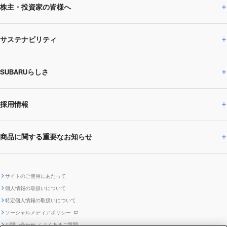
株主・投資家の皆様へ
ニュースルームトップ
SUBARUのありたい姿
トップメッセージ
サステナビリティ
株主・投資家の皆様へトップ
ニュースリリース
トピックス・お知らせ
SUBARU 2025方針
会社概要・役員／CXO一覧
SUBARUらしさ
ひとめでわかる
サステナビリティトップ
閉じる
企業・経営
財務データ
事業所・関係会社
SUBARU
CEOサステナビリティ
SUBARUグループの
採用情報
SUBARUらしさトップ
IRライブラリー
株式情報
SUBARU運動部
メッセージ
サステナビリティ
商品に関する重要なお知らせ
採用情報トップ
SUBARUびと
サステナビリティジャーナル
環境
社会
株主・投資家サポート
個人投資家の皆様へ
閉じる
商品に関する重要なお知らせトップ
新卒採用
中途採用
SUBARUデザイン
SUBARU技報
ガバナンス
社外からの評価
IRカレンダー
電子公告
サイトのご使用にあたって
個人情報の取扱いについて
「SUBARUらしさ」を
SUBARU ハイブリッド車 レスキュ
特定個人情報の取扱いについて
車種別環境情報
ディスクロージャー
SUBARU Lab採用（中途）
航空宇宙カンパニー採用
SUBARUが生み出してきたこと
際立たせる技術
GRI内容索引
TCFD対照表
ー時の取扱い
IRサイト注意事項
ソーシャルメディアポリシー
ポリシー
1.安心と愉しさ
お問い合わせ ／ よくあるご質問