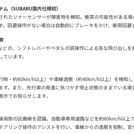
ム（SUBARU国内仕様初）
されたソナーセンサーが障害物を検知。衝突の可能性がある場
す。回避操作がない場合は自動的にブレーキをかけ、衝突回避
御
などの、シフトレバーやペダルの誤操作による急な飛び出しを
しています。
時・約60km/h以上）や車線逸脱（約40km/h以上）を検
ます。また、先行車の発進に気づかず停止状態のままでいる場
表示でお知らせします。
線両側の区画線を認識。自動車専用道路などを約60km/h以上
テアリング操作のアシストを行い、車線からの逸脱を抑制。安