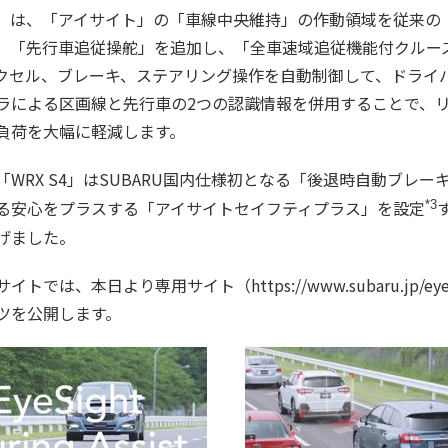
は、「アイサイト」の「車線中央維持」の作動領域を従来の「60
、「先行車追従操舵」を追加し、「全車速域追従機能付クルー
クセル、ブレーキ、ステアリング操作を自動制御して、ドライ
カメラによる区画線と先行車の2つの認識情報を併用することで、
負荷を大幅に軽減します。
WRX S4」はSUBARU国内仕様初となる「後退時自動ブレ
る安心をプラスする「アイサイトセイフティプラス」を設定
*3
げました。
では、本日より専用サイト（https://www.subaru.jp/ey
ツを公開します。