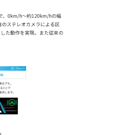
m/h～約120km/hの幅
自のステレオカメラによる区
定した動作を実現。また従来の
。
性