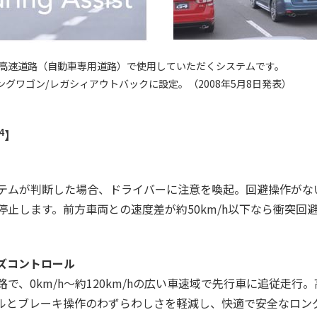
、高速道路（自動車専用道路）で使用していただくシステムです。
ングワゴン/レガシィアウトバックに設定。（2008年5月8日発表）
】
4
テムが判断した場合、ドライバーに注意を喚起。回避操作がな
停止します。前方車両との速度差が約50km/h以下なら衝突回
ズコントロール
で、0km/h～約120km/hの広い車速域で先行車に追従走行
ルとブレーキ操作のわずらわしさを軽減し、快適で安全なロン