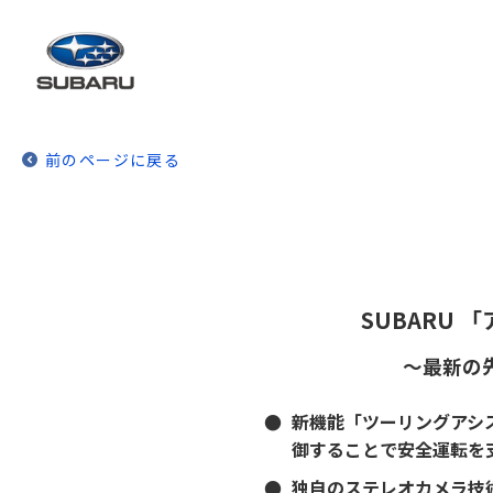
前のページに戻る
SUBARU
～最新の
●
新機能「ツーリングアシ
御することで安全運転を
●
独自のステレオカメラ技