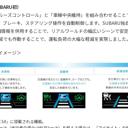
BARU初）
ーズコントロール」と「車線中央維持」を組み合わせることで、0k
、ブレーキ、ステアリング操作を自動制御します。SUBARU独
識情報を併用することで、リアルワールドの幅広いシーンで安
域でも作動することで、運転負荷の大幅な軽減を実現しました
イメージ＞
 S4」に搭載される機能。
m/h（歩行者の場合は約35km/h）を超える場合は、「アイサイト」の