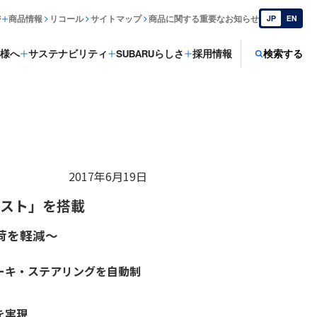
ジ
商品情報
リコール
サイトマップ
商品に関する重要なお知らせ
JP
EN
様へ
サステナビリティ
SUBARUらしさ
採用情報
検索する
2017年6月19日
シスト」を搭載
荷を軽減～
ーキ・ステアリングを自動制
を実現