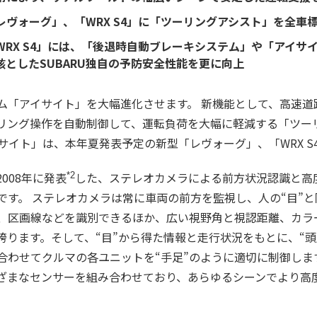
ヴォーグ」、「WRX S4」に「ツーリングアシスト」を全車
WRX S4」には、「後退時自動ブレーキシステム」や「アイサ
としたSUBARU独自の予防安全性能を更に向上
テム「アイサイト」を大幅進化させます。 新機能として、高速
リング操作を自動制御して、運転負荷を大幅に軽減する「ツー
サイト」は、本年夏発表予定の新型「レヴォーグ」、「WRX S
2008年に発表
した、ステレオカメラによる前方状況認識と高
*2
ムです。 ステレオカメラは常に車両の前方を監視し、人の“目”
、区画線などを識別できるほか、広い視野角と視認距離、カラ
誇ります。そして、“目”から得た情報と走行状況をもとに、“頭
合わせてクルマの各ユニットを“手足”のように適切に制御しま
ざまなセンサーを組み合わせており、あらゆるシーンでより高