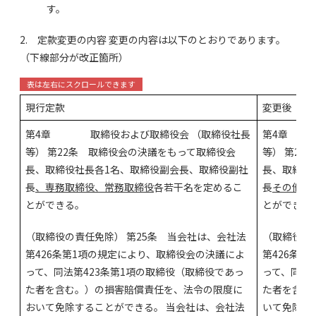
す。
2. 定款変更の内容 変更の内容は以下のとおりであります。
（下線部分が改正箇所）
現行定款
変更後
第4章 取締役および取締役会 （取締役社長
第4章 取
等） 第22条 取締役会の決議をもって取締役会
等） 第2
長、取締役社長各1名、取締役副会長、取締役副社
長、取締役
長
、専務取締役、常務取締役
各若干名を定めるこ
長
その他業
とができる。
とができる
（取締役の責任免除） 第25条 当会社は、会社法
（取締役の
第426条第1項の規定により、取締役会の決議によ
第426条
って、同法第423条第1項の取締役（取締役であっ
って、同法
た者を含む。）の損害賠償責任を、法令の限度に
た者を含む
おいて免除することができる。 当会社は、会社法
いて免除す