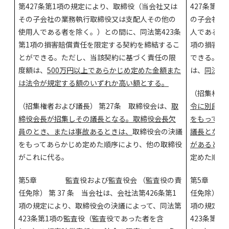
第427条第1項の規定により、取締役（当会社又は
427条第
その子会社の業務執行取締役又は支配人その他の
の子会社の
使用人である者を除く。）との間に、同法第423条
人である者
第1項の損害賠償責任を限定する契約を締結するこ
項の損害賠
とができる。ただし、当該契約に基づく責任の限
できる。た
度額は、
500万円以上であらかじめ定めた金額また
は、
同法第
は法令が規定する額のいずれか高い額とする。
（招集権者
（招集権者および議長） 第27条 取締役会は、
取
令に別段の
締役会長が招集しその議長となる。取締役会長欠
をもってあ
員のとき、または事故あるときは、
取締役会の決議
議長となる
をもってあらかじめ定めた順序により、他の取締役
があるとき
がこれに代る。
定めた順序
第5章 監査役および監査役会 （監査役の責
第5章 監
任免除） 第 37 条 当会社は、会社法第426条第1
任免除） 第
項の規定により、取締役会の決議によって、同法第
項の規定に
423条第1項の監査役（監査役であった者を含
423条第