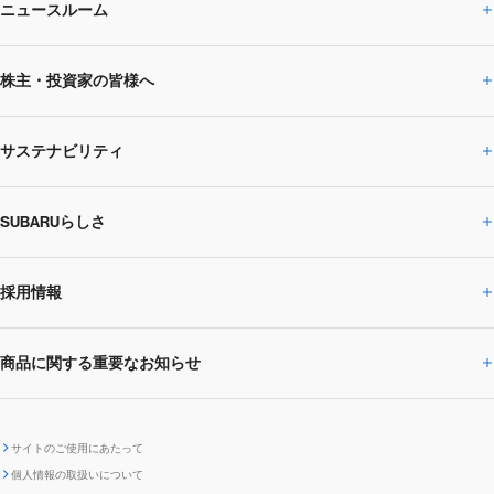
ニュースルーム
企業情報トップ
株主・投資家の皆様へ
ニュースルームトップ
SUBARUのありたい姿
トップメッセージ
サステナビリティ
株主・投資家の皆様へトップ
ニュースリリース
トピックス・お知らせ
SUBARU 2025方針
会社概要・役員／CXO一覧
SUBARUらしさ
ひとめでわかる
サステナビリティトップ
閉じる
企業・経営
財務データ
事業所・関係会社
SUBARU
CEOサステナビリティ
SUBARUグループの
採用情報
SUBARUらしさトップ
IRライブラリー
株式情報
SUBARU運動部
メッセージ
サステナビリティ
商品に関する重要なお知らせ
採用情報トップ
SUBARUびと
サステナビリティジャーナル
環境
社会
株主・投資家サポート
個人投資家の皆様へ
閉じる
商品に関する重要なお知らせトップ
新卒採用
中途採用
SUBARUデザイン
SUBARU技報
ガバナンス
社外からの評価
IRカレンダー
電子公告
サイトのご使用にあたって
個人情報の取扱いについて
「SUBARUらしさ」を