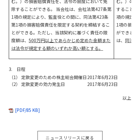
む。）の損害賠償責任を、法令の限度において免
む。）の損
除することができる。 当会社は、会社法第427条第
することがで
1項の規定により、監査役との間に、同法第423条
項の規定に
第1項の損害賠償責任を限定する契約を締結するこ
1項の損害
とができる。ただし、当該契約に基づく責任の限
ができる。
度額は、
500万円以上であらかじめ定めた金額また
は、
同法第
は法令が規定する額のいずれか高い額とする。
3. 日程
（1） 定款変更のための株主総会開催日
2017年6月23日
（2） 定款変更の効力発生日
2017年6月23日
以上
[PDF/85 KB]
ニュースリリースに戻る