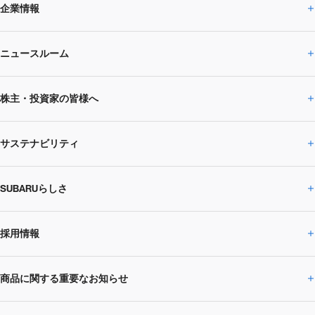
企業情報
ニュースルーム
企業情報トップ
株主・投資家の皆様へ
ニュースルームトップ
SUBARUのありたい姿
トップメッセージ
サステナビリティ
株主・投資家の皆様へトップ
ニュースリリース
トピックス・お知らせ
SUBARU 2025方針
会社概要・役員／CXO一覧
SUBARUらしさ
ひとめでわかる
サステナビリティトップ
閉じる
企業・経営
財務データ
事業所・関係会社
SUBARU
CEOサステナビリティ
SUBARUグループの
採用情報
SUBARUらしさトップ
IRライブラリー
株式情報
SUBARU運動部
メッセージ
サステナビリティ
商品に関する重要なお知らせ
採用情報トップ
SUBARUびと
サステナビリティジャーナル
環境
社会
株主・投資家サポート
個人投資家の皆様へ
閉じる