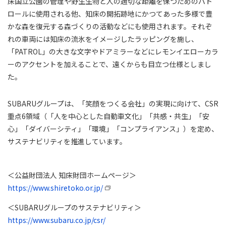
床国立公園の管理や野生生物と人の適切な距離を保つためのパト
ロールに使用される他、知床の開拓跡地にかつてあった多様で豊
かな森を復元する森づくりの活動などにも使用されます。それぞ
れの車両には知床の流氷をイメージしたラッピングを施し、
「PATROL」の大きな文字やドアミラーなどにレモンイエローカラ
ーのアクセントを加えることで、遠くからも目立つ仕様としまし
た。
SUBARUグループは、「笑顔をつくる会社」の実現に向けて、CSR
重点6領域（「人を中心とした自動車文化」「共感・共生」「安
心」「ダイバーシティ」「環境」「コンプライアンス」）を定め、
サステナビリティを推進しています。
＜公益財団法人 知床財団ホームページ＞
https://www.shiretoko.or.jp/
＜SUBARUグループのサステナビリティ＞
https://www.subaru.co.jp/csr/