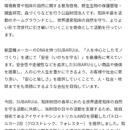
環境教育や知床の自然に関する普及啓発、野生生物の保護管理・
調査研究、森づくりなどを行う公益財団法人です。知床半島を活
動のホームグラウンドとし、世界遺産知床の自然を守り、よりよ
い形で次世代に引き継いでいくことを使命として活動を行ってい
ます。
航空機メーカーのDNAを持つSUBARUは、「人を中心としたモノ
づくり」を通じて「安全（いのちを守る）」を最優先に考えてい
ます。安全性や走破性などを追求したSUBARUらしい商品や価値
を提案し、人の心や人生を豊かにできるよう、お客様や社会に寄
り添い、「安心と愉しさ」を提供していくことで、人・社会・地
球までをも笑顔にするような会社を目指しています。
今回、SUBARUは、知床財団の長年にわたる世界遺産知床の自然
を守る活動に共感し、当財団の日々の活動を支援するため、独自
技術であるアイサイトやシンメトリカルAWDを搭載したパトロー
ルカー2台（クロストレック、フォレスター） を提供しました。知