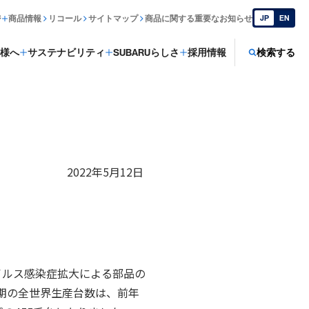
ジ
商品情報
リコール
サイトマップ
商品に関する重要なお知らせ
JP
EN
様へ
サステナビリティ
SUBARUらしさ
採用情報
検索する
2022年5月12日
イルス感染症拡大による部品の
期の全世界生産台数は、前年