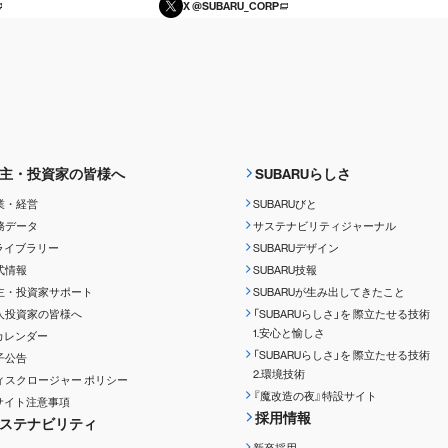
X @SUBARU_CORP
主・投資家の皆様へ
SUBARUらしさ
業・経営
SUBARUびと
務データ
サステナビリティジャーナル
Rライブラリー
SUBARUデザイン
式情報
SUBARU技報
主・投資家サポート
SUBARUが生み出してきたこと
人投資家の皆様へ
「SUBARUらしさ」を
際立たせる技術
1.安心と愉しさ
Rカレンダー
「SUBARUらしさ」を
際立たせる技術
子公告
2.環境技術
ィスクロージャー
ポリシー
『魔改造の夜』特設サイト
Rサイト注意事項
採用情報
ステナビリティ