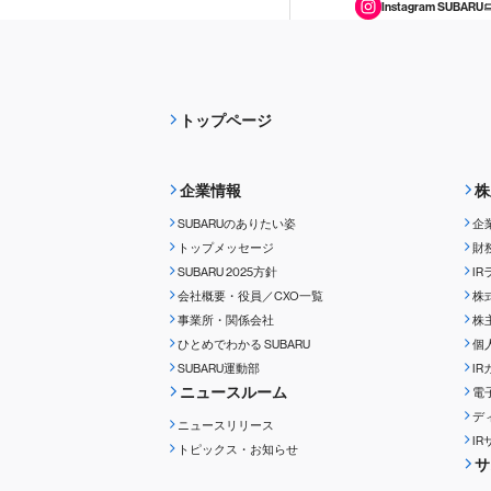
Instagram SUBARU
トップページ
企業情報
株
SUBARUのありたい姿
企
トップメッセージ
財
SUBARU 2025方針
I
会社概要・役員／CXO一覧
株
事業所・関係会社
株
ひとめでわかる
SUBARU
個
SUBARU運動部
I
ニュースルーム
電
デ
ニュースリリース
I
トピックス・お知らせ
サ