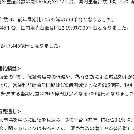
、海外生産台数は同4.8％減の272千台、国内生産台数は同13.3
数は、前年同期比14.7％減の734千台となりました。
645千台、国内販売台数は同12.1％減の89千台となりました。
2兆7,445億円となりました。
：連結損益＞
励金の抑制、保証修理費の低減や、為替変動による増益効果が
り、営業利益は前年同期比120億円減少となる905億円、税引
者に帰属する当期利益は同65億円減少となる700億円となりまし
業績見通し＞
市場を中心に回復を見込み、940千台（前年同期比28.1％増
給に関するリスクはあるものの、販売台数の増加や為替変動に