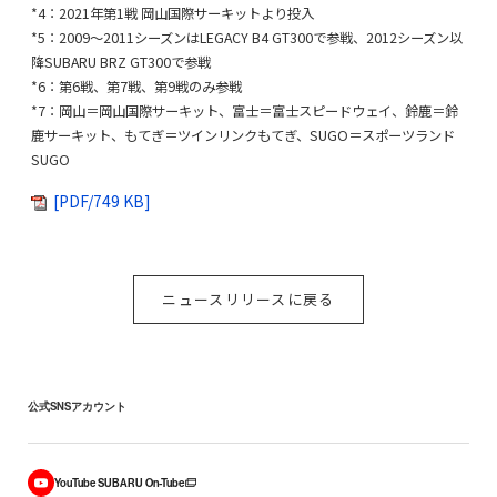
*4：2021年第1戦 岡山国際サーキットより投入
*5：2009～2011シーズンはLEGACY B4 GT300で参戦、2012シーズン以
降SUBARU BRZ GT300で参戦
*6：第6戦、第7戦、第9戦のみ参戦
*7：岡山＝岡山国際サーキット、富士＝富士スピードウェイ、鈴鹿＝鈴
鹿サーキット、もてぎ＝ツインリンクもてぎ、SUGO＝スポーツランド
SUGO
[PDF/749 KB]
ニュースリリースに戻る
公式SNSアカウント
YouTube SUBARU On-Tube