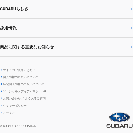
SUBARUらしさ
ひとめでわかる
サステナビリティトップ
閉じる
企業・経営
財務データ
事業所・関係会社
SUBARU
CEOサステナビリティ
SUBARUグループの
採用情報
SUBARUらしさトップ
IRライブラリー
株式情報
SUBARU運動部
メッセージ
サステナビリティ
商品に関する重要なお知らせ
採用情報トップ
SUBARUびと
サステナビリティジャーナル
環境
社会
株主・投資家サポート
個人投資家の皆様へ
閉じる
商品に関する重要なお知らせトップ
新卒採用
中途採用
SUBARUデザイン
SUBARU技報
ガバナンス
社外からの評価
IRカレンダー
電子公告
サイトのご使用にあたって
個人情報の取扱いについて
「SUBARUらしさ」を
SUBARU ハイブリッド車 レスキュ
特定個人情報の取扱いについて
車種別環境情報
ディスクロージャー
SUBARU Lab採用（中途）
航空宇宙カンパニー採用
SUBARUが生み出してきたこと
際立たせる技術
GRI内容索引
TCFD対照表
ー時の取扱い
IRサイト注意事項
ソーシャルメディアポリシー
ポリシー
1.安心と愉しさ
お問い合わせ ／ よくあるご質問
「SUBARUらしさ」を
クッキーポリシー
自動車リサイクル
リコール情報
販売会社グループ採用
期間従業員採用
際立たせる技術
『魔改造の夜』特設サイト
閉じる
編集方針
レポートライブラリー
メディア
2.環境技術
助手席エアバッグに関する重要な
SUBARUのロゴ・標章を不正使用
サステナビリティ関連方針・ガイ
© SUBARU CORPORATION
閉じる
高校生採用
障がい者採用（中途）
企業スポーツ
お知らせ
した模倣品にご注意ください
ドライン