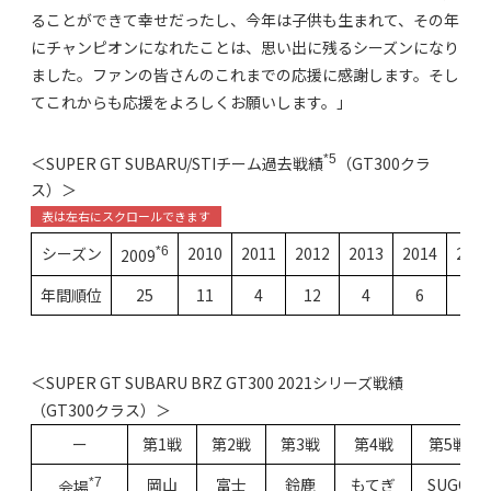
ることができて幸せだったし、今年は子供も生まれて、その年
にチャンピオンになれたことは、思い出に残るシーズンになり
ました。ファンの皆さんのこれまでの応援に感謝します。そし
てこれからも応援をよろしくお願いします。」
*5
＜SUPER GT SUBARU/STIチーム過去戦績
（GT300クラ
ス）＞
シーズン
2010
2011
2012
2013
2014
2015
*6
2009
年間順位
25
11
4
12
4
6
10
＜SUPER GT SUBARU BRZ GT300 2021シリーズ戦績
（GT300クラス）＞
ー
第1戦
第2戦
第3戦
第4戦
第5戦
岡山
富士
鈴鹿
もてぎ
SUGO
*7
会場