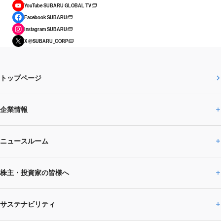
YouTube SUBARU GLOBAL TV
Facebook SUBARU
Instagram SUBARU
X @SUBARU_CORP
トップページ
企業情報
ニュースルーム
企業情報トップ
株主・投資家の皆様へ
ニュースルームトップ
SUBARUのありたい姿
トップメッセージ
サステナビリティ
株主・投資家の皆様へトップ
ニュースリリース
トピックス・お知らせ
SUBARU 2025方針
会社概要・役員／CXO一覧