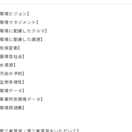
環境ビジョン】
環境マネジメント】
環境に配慮したクルマ】
環境に配慮した調達】
気候変動】
循環型社会】
水資源】
汚染の予防】
生物多様性】
環境データ】
事業所別環境データ】
環境用語集】
第三者意見 / 第三者意見をいただいて】