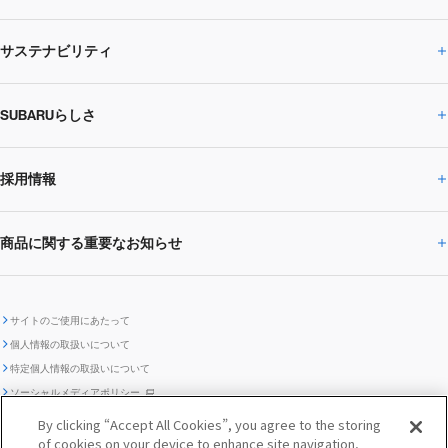
サステナビリティ
株主・投資家の皆様へトップ
ニュースリリース
トピックス・お知らせ
SUBARU 2025方針
会社概要・役員／CXO一覧
SUBARUらしさ
ひとめでわかる
サステナビリティトップ
閉じる
企業・経営
財務データ
事業所・関係会社
SUBARU
CEOサステナビリティ
SUBARUグループの
採用情報
SUBARUらしさトップ
IRライブラリー
株式情報
SUBARU運動部
メッセージ
サステナビリティ
商品に関する重要なお知らせ
採用情報トップ
SUBARUびと
サステナビリティジャーナル
環境
社会
株主・投資家サポート
個人投資家の皆様へ
閉じる
商品に関する重要なお知らせトップ
新卒採用
中途採用
SUBARUデザイン
SUBARU技報
ガバナンス
社外からの評価
IRカレンダー
電子公告
サイトのご使用にあたって
個人情報の取扱いについて
「SUBARUらしさ」を
SUBARU ハイブリッド車 レスキュ
特定個人情報の取扱いについて
車種別環境情報
ディスクロージャー
SUBARU Lab採用（中途）
航空宇宙カンパニー採用
SUBARUが生み出してきたこと
際立たせる技術
GRI内容索引
TCFD対照表
ー時の取扱い
IRサイト注意事項
ソーシャルメディアポリシー
ポリシー
1.安心と愉しさ
お問い合わせ ／ よくあるご質問
By clicking “Accept All Cookies”, you agree to the storing
「SUBARUらしさ」を
クッキーポリシー
of cookies on your device to enhance site navigation,
自動車リサイクル
リコール情報
販売会社グループ採用
期間従業員採用