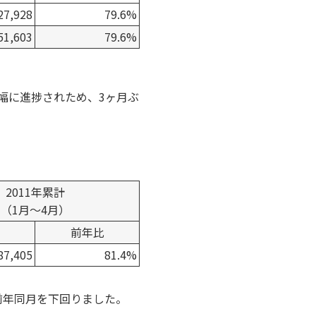
27,928
79.6%
51,603
79.6%
幅に進捗されため、3ヶ月ぶ
。
2011年累計
（1月～4月）
前年比
87,405
81.4%
前年同月を下回りました。