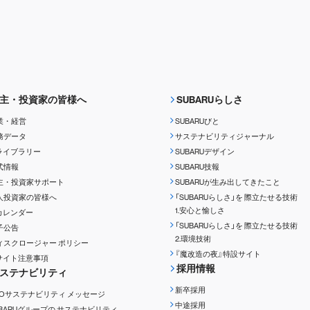
主・投資家の皆様へ
SUBARUらしさ
業・経営
SUBARUびと
務データ
サステナビリティジャーナル
Rライブラリー
SUBARUデザイン
式情報
SUBARU技報
主・投資家サポート
SUBARUが生み出してきたこと
人投資家の皆様へ
「SUBARUらしさ」を
際立たせる技術
1.安心と愉しさ
Rカレンダー
「SUBARUらしさ」を
際立たせる技術
子公告
2.環境技術
ィスクロージャー
ポリシー
『魔改造の夜』特設サイト
Rサイト注意事項
採用情報
ステナビリティ
新卒採用
EOサステナビリティ
メッセージ
中途採用
UBARUグループの
サステナビリティ