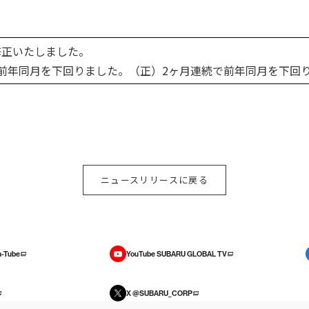
説文を修正いたしました。 2011.
前年同月を下回りました。（正）2ヶ月連続で前年同月を下回
ニュースリリースに戻る
-Tube
YouTube SUBARU GLOBAL TV
X @SUBARU_CORP