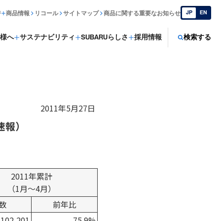
JP
EN
ジ
商品情報
リコール
サイトマップ
商品に関する重要なお知らせ
様へ
サステナビリティ
SUBARUらしさ
採用情報
検索する
2011年5月27日
速報）
2011年累計
（1月～4月）
数
前年比
102,201
75.9%