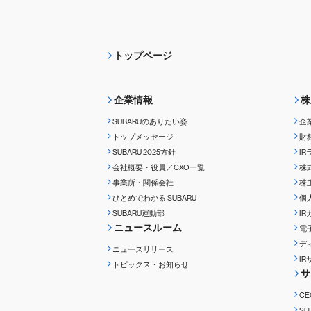
トップページ
企業情報
株
SUBARUのありたい姿
企
トップメッセージ
財
SUBARU 2025方針
I
会社概要・役員／CXO一覧
株
事業所・関係会社
株
ひとめでわかる
SUBARU
個
SUBARU運動部
I
ニュースルーム
電
デ
ニュースリリース
I
トピックス・お知らせ
サ
C
S