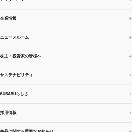
企業情報
ニュースルーム
企業情報トップ
株主・投資家の皆様へ
ニュースルームトップ
SUBARUのありたい姿
トップメッセージ
サステナビリティ
株主・投資家の皆様へトップ
ニュースリリース
トピックス・お知らせ
SUBARU 2025方針
会社概要・役員／CXO一覧
SUBARUらしさ
ひとめでわかる
サステナビリティトップ
閉じる
企業・経営
財務データ
事業所・関係会社
SUBARU
CEOサステナビリティ
SUBARUグループの
採用情報
SUBARUらしさトップ
IRライブラリー
株式情報
SUBARU運動部
メッセージ
サステナビリティ
商品に関する重要なお知らせ