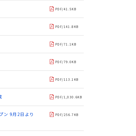
PDF/41.5KB
PDF/141.8KB
PDF/71.1KB
PDF/79.0KB
PDF/113.1KB
成
PDF/1,030.6KB
ープン 9月2日より
PDF/256.7KB