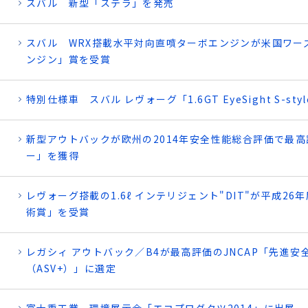
スバル 新型「ステラ」を発売
スバル WRX搭載水平対向直噴ターボエンジンが米国ワー
ンジン」賞を受賞
特別仕様車 スバル レヴォーグ「1.6GT EyeSight S-st
新型アウトバックが欧州の2014年安全性能総合評価で最
ー」を獲得
レヴォーグ搭載の1.6ℓ インテリジェント"DIT"が平成2
術賞」を受賞
レガシィ アウトバック／B4が最高評価のJNCAP「先進安
（ASV+）」に選定