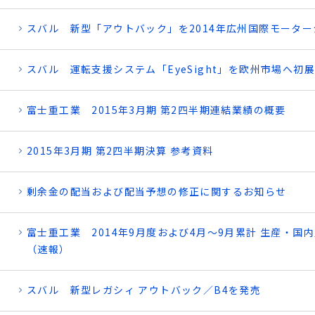
スバル 新型「アウトバック」を2014年広州国際モータ
スバル 運転支援システム「EyeSight」を欧州市場へ初
富士重工業 2015年3月期 第2四半期連結業績の概要
2015年3月期 第2四半期決算 参考資料
剰余金の配当および配当予想の修正に関するお知らせ
富士重工業 2014年9月度および4月～9月累計 生産・国
（速報）
スバル 新型レガシィ アウトバック／B4を発売