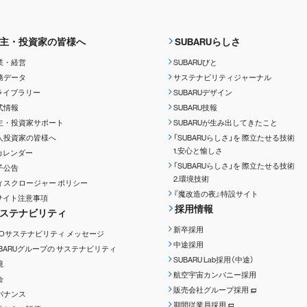
主・投資家の皆様へ
SUBARUらしさ
業・経営
SUBARUびと
務データ
サステナビリティジャーナル
Rライブラリー
SUBARUデザイン
式情報
SUBARU技報
主・投資家サポート
SUBARUが生み出してきたこと
人投資家の皆様へ
「SUBARUらしさ」を
際立たせる技術
1.安心と愉しさ
Rカレンダー
「SUBARUらしさ」を
際立たせる技術
子公告
2.環境技術
ィスクロージャー
ポリシー
『魔改造の夜』特設サイト
Rサイト注意事項
採用情報
ステナビリティ
新卒採用
EOサステナビリティ
メッセージ
中途採用
UBARUグループの
サステナビリティ
SUBARU Lab採用（中途）
境
航空宇宙カンパニー採用
会
販売会社グループ採用
バナンス
期間従業員採用