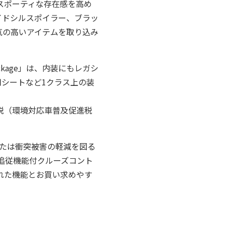
、スポーティな存在感を高め
サイドシルスポイラー、ブラッ
気の高いアイテムを取り込み
ackage」は、内装にもレガシ
専用シートなど1クラス上の装
コカー減税（環境対応車普及促進税
、または衝突被害の軽減を図る
追従機能付クルーズコント
れた機能とお買い求めやす