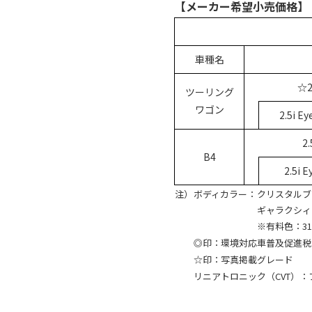
【メーカー希望小売価格】
車種名
☆2
ツーリング
ワゴン
2.5i E
2.
B4
2.5i 
注）
ボディカラー：
クリスタルブ
ギャラクシィ
※有料色：31
◎印：環境対応車普及促進税
☆印：写真掲載グレード
リニアトロニック（CVT）