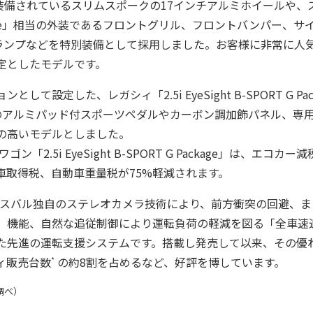
に装備されているスリムスポークの17インチアルミホイールや
ackage」相当の外装であるフロントグリル、フロントバンパー、
ムランプなどを特別装備として採用しました。お客様に非常に人
定としたモデルです。
して設定した、レガシィ「2.5i EyeSight B-SPORT G P
ge」相当のアルミパッド付スポーツペダルやカーボン調加飾パネル、
の高いモデルとしました。
「2.5i EyeSight B-SPORT G Package」は、エ
車取得税、自動車重量税が75%軽減されます。
.2）」は、スバル独自のステレオカメラ技術により、前方衝突の回避
」機能、自然な追従制御により運転負荷の軽減を図る「全車速
た先進の運転支援システムです。搭載し発売して以来、その優
*
ィ販売台数
の約8割を占めるなど、好評を博しています。
調べ）