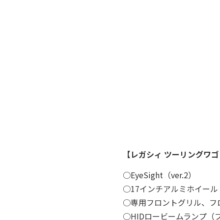
【レガシィ ツーリングワゴン／B
○EyeSight（ver.2）
○17インチアルミホイー
○専用フロントグリル、フ
○HIDロービームランプ（