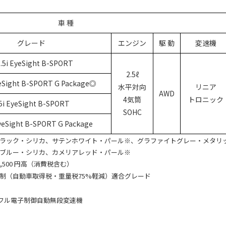
車 種
グレード
エンジン
駆 動
変速機
.5i EyeSight B-SPORT
2.5ℓ
yeSight B-SPORT G Package◎
水平対向
リニア
AWD
4気筒
トロニック
5i EyeSight B-SPORT
SOHC
EyeSight B-SPORT G Package
ラック・シリカ、サテンホワイト・パール※、グラファイトグレー・メタリ
ブルー・シリカ、カメリアレッド・パール※
,500 円高（消費税含む）
制（自動車取得税・重量税75%軽減）適合グレード
：フル電子制御自動無段変速機