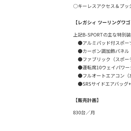
○キーレスアクセス＆プッ
【レガシィ ツーリングワゴン／B4
上記B-SPORTの主な特別
●アルミパッド付スポー
●カーボン調加飾パネル
●ファブリック（スポー
●運転席10ウェイパワー
●フルオートエアコン（左
●SRSサイドエアバッグ+
【販売計画】
830台／月