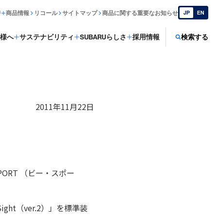
ジ
商品情報
リコール
サイトマップ
商品に関する重要なお知らせ
JP
EN
様へ
サステナビリティ
SUBARUらしさ
採用情報
検索する
2011年11月22日
SPORT （ビー・スポー
ight（ver.2）」を標準装