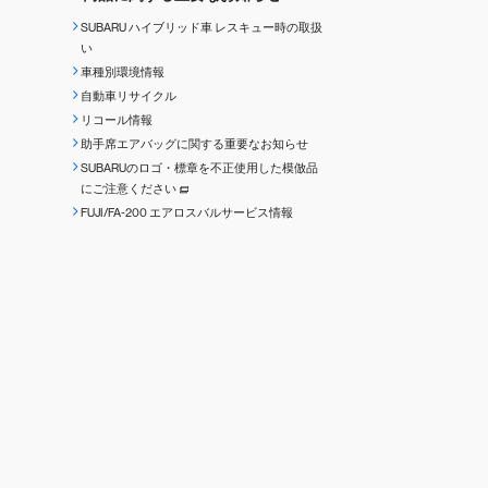
SUBARU ハイブリッド車 レスキュー時の取扱
い
車種別環境情報
自動車リサイクル
リコール情報
助手席エアバッグに関する重要なお知らせ
SUBARUのロゴ・標章を不正使用した模倣品
にご注意ください
FUJI/FA-200 エアロスバルサービス情報