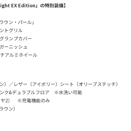
ight EX Edition」の特別装備】
ブラウン・パール」
ロントグリル
ォグランプカバー
ヤガーニッシュ
ンチアルミホイール
ウン）／レザー（アイボリー）シート（オリーブステッチ）
ランク&デュラブルフロア ※水洗い可能
+リヤ2） ※充電機能のみ
ブラウン）