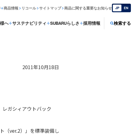
ジ
商品情報
リコール
サイトマップ
商品に関する重要なお知らせ
JP
EN
様へ
サステナビリティ
SUBARUらしさ
採用情報
検索する
2011年10月18日
、レガシィアウトバック
イト（ver.2）」を標準装備し