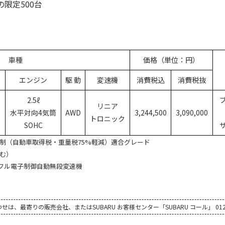
の限定500台
車種
価格（単位：円）
エンジン
駆 動
変速機
消費税込
消費税抜
2.5ℓ
t
リニア
水平対向4気筒
AWD
3,244,500
3,090,000
◎
トロニック
SOHC
制（自動車取得税・重量税75%軽減）適合グレード
含む）
：フル電子制御自動無段変速機
、最寄りの販売会社、またはSUBARU お客様センター「SUBARU コール」 0120