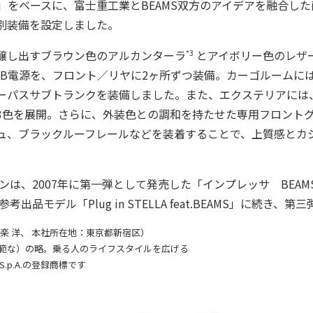
Sight」をベースに、富士重工業とBEAMS双方のアイデアを融合
別装備を設定しました。
*3
醸し出すブラウン色のアルカンターラ
とアイボリー色のレザ
SB電源を、フロント／リヤに2ヶ所ずつ装備。カーゴルームに
ーパスサブトランクを装備しました。また、エクステリアには
3色を展開。さらに、外装色との調和を持たせた専用フロント
ュ、ブラックルーフレールなどを装着することで、上質感とカ
ンは、2007年に第一弾として発売した「インプレッサ BEAMS 
出品モデル「Plug in STELLA feat.BEAMS」に続き、
設楽 洋、 本社所在地：東京都新宿区）
した、広範な）の略。乗る人のライフスタイルを広げる
 S.p.A.の登録商標です