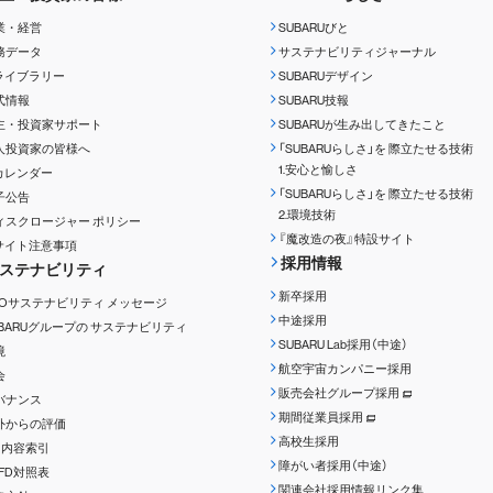
業・経営
SUBARUびと
務データ
サステナビリティジャーナル
Rライブラリー
SUBARUデザイン
式情報
SUBARU技報
主・投資家サポート
SUBARUが生み出してきたこと
人投資家の皆様へ
「SUBARUらしさ」を
際立たせる技術
1.安心と愉しさ
Rカレンダー
「SUBARUらしさ」を
際立たせる技術
子公告
2.環境技術
ィスクロージャー
ポリシー
『魔改造の夜』特設サイト
Rサイト注意事項
採用情報
ステナビリティ
新卒採用
EOサステナビリティ
メッセージ
中途採用
UBARUグループの
サステナビリティ
SUBARU Lab採用（中途）
境
航空宇宙カンパニー採用
会
販売会社グループ採用
バナンス
期間従業員採用
外からの評価
高校生採用
RI内容索引
障がい者採用（中途）
CFD対照表
関連会社採用情報リンク集