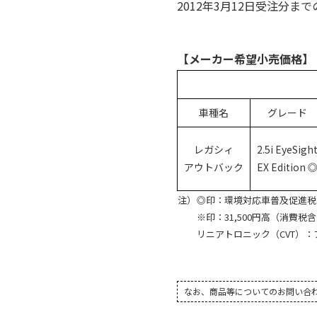
2012年3月12日受注分まで
【メーカー希望小売価格】
車種名
グレード
レガシィ
2.5i EyeSigh
アウトバック
EX Edition 
注）
◎印：環境対応車普及促進税
※印：31,500円高（消費税
リニアトロニック（CVT）
なお、商品等についてのお問い合わせは