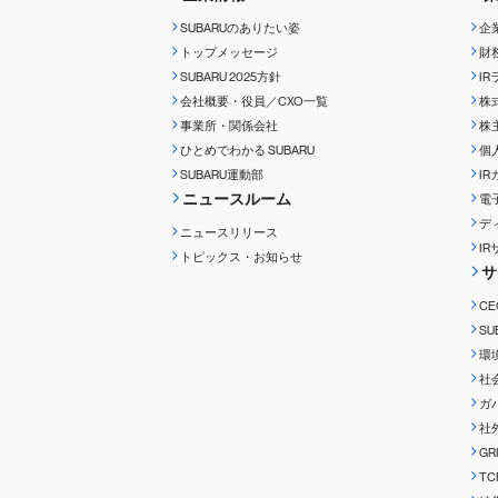
SUBARUのありたい姿
企
トップメッセージ
財
SUBARU 2025方針
I
会社概要・役員／CXO一覧
株
事業所・関係会社
株
ひとめでわかる
SUBARU
個
SUBARU運動部
I
ニュースルーム
電
デ
ニュースリリース
I
トピックス・お知らせ
サ
C
S
環
社
ガ
社
G
T