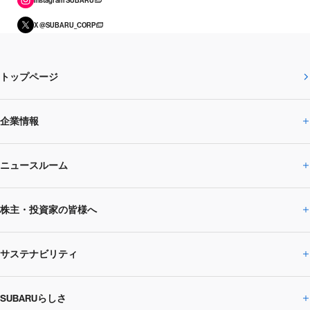
Instagram SUBARU
X @SUBARU_CORP
トップページ
企業情報
ニュースルーム
企業情報トップ
株主・投資家の皆様へ
ニュースルームトップ
SUBARUのありたい姿
トップメッセージ
サステナビリティ
株主・投資家の皆様へトップ
ニュースリリース
トピックス・お知らせ
SUBARU 2025方針
会社概要・役員／CXO一覧
SUBARUらしさ
ひとめでわかる
サステナビリティトップ
閉じる
企業・経営
財務データ
事業所・関係会社