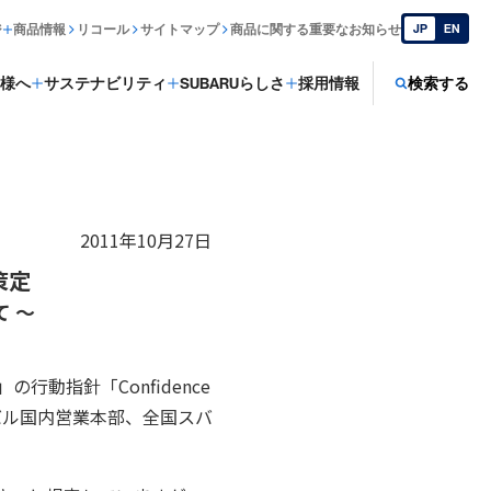
ジ
商品情報
リコール
サイトマップ
商品に関する重要なお知らせ
JP
EN
様へ
サステナビリティ
SUBARUらしさ
採用情報
検索する
2011年10月27日
策定
 ～
行動指針「Confidence
スバル国内営業本部、全国スバ