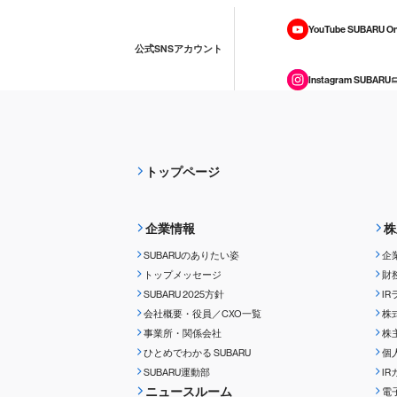
YouTube SUBARU On
公式SNSアカウント
Instagram SUBARU
トップページ
企業情報
株
SUBARUのありたい姿
企
トップメッセージ
財
SUBARU 2025方針
I
会社概要・役員／CXO一覧
株
事業所・関係会社
株
ひとめでわかる
SUBARU
個
SUBARU運動部
I
ニュースルーム
電