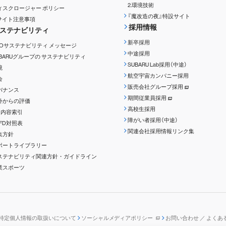
2.環境技術
ィスクロージャー
ポリシー
『魔改造の夜』特設サイト
Rサイト注意事項
採用情報
ステナビリティ
新卒採用
EOサステナビリティ
メッセージ
中途採用
UBARUグループの
サステナビリティ
SUBARU Lab採用（中途）
境
航空宇宙カンパニー採用
会
販売会社グループ採用
バナンス
期間従業員採用
外からの評価
高校生採用
RI内容索引
障がい者採用（中途）
CFD対照表
関連会社採用情報リンク集
集方針
ポートライブラリー
ステナビリティ関連方針・ガイドライン
業スポーツ
特定個人情報の取扱いについて
ソーシャルメディアポリシー
お問い合わせ ／ よくあ