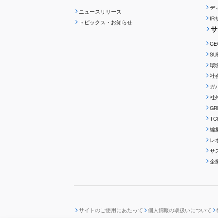
デ
ニュースリリース
I
トピックス・お知らせ
サ
C
S
環
社
ガ
社
G
T
編
レ
サ
企
サイトのご使用にあたって
個人情報の取扱いについて