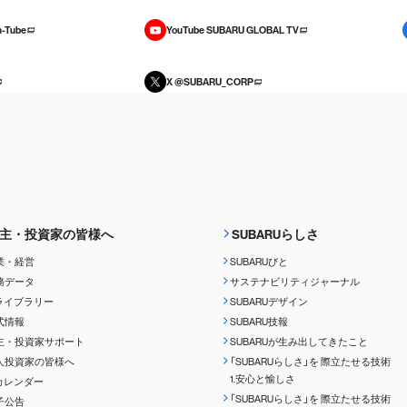
-Tube
YouTube SUBARU GLOBAL TV
X @SUBARU_CORP
主・投資家の皆様へ
SUBARUらしさ
業・経営
SUBARUびと
務データ
サステナビリティジャーナル
Rライブラリー
SUBARUデザイン
式情報
SUBARU技報
主・投資家サポート
SUBARUが生み出してきたこと
人投資家の皆様へ
「SUBARUらしさ」を
際立たせる技術
1.安心と愉しさ
Rカレンダー
「SUBARUらしさ」を
際立たせる技術
子公告