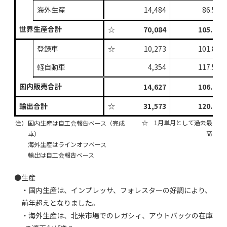
海外生産
14,484
86.5%
世界生産合計
☆
70,084
105.7%
登録車
☆
10,273
101.8%
軽自動車
4,354
117.5%
国内販売合計
14,627
106.0%
輸出合計
☆
31,573
120.6%
☆ 1月単月として過去最
注）
国内生産は自工会報告ベース（完成
高
車）
海外生産はラインオフベース
輸出は自工会報告ベース
●生産
・国内生産は、インプレッサ、フォレスターの好調により、
前年超えとなりました。
・海外生産は、北米市場でのレガシィ、アウトバックの在庫