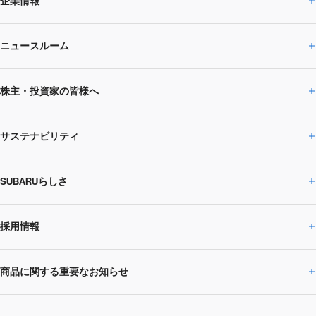
企業情報
ニュースルーム
企業情報トップ
株主・投資家の皆様へ
ニュースルームトップ
SUBARUのありたい姿
トップメッセージ
サステナビリティ
株主・投資家の皆様へトップ
ニュースリリース
トピックス・お知らせ
SUBARU 2025方針
会社概要・役員／CXO一覧
SUBARUらしさ
ひとめでわかる
サステナビリティトップ
閉じる
企業・経営
財務データ
事業所・関係会社
SUBARU
CEOサステナビリティ
SUBARUグループの
採用情報
SUBARUらしさトップ
IRライブラリー
株式情報
SUBARU運動部
メッセージ
サステナビリティ
商品に関する重要なお知らせ
採用情報トップ
SUBARUびと
サステナビリティジャーナル
環境
社会
株主・投資家サポート
個人投資家の皆様へ
閉じる