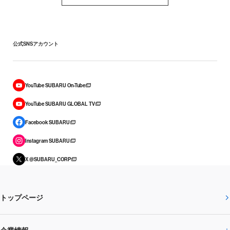
公式SNSアカウント
YouTube SUBARU On-Tube
YouTube SUBARU GLOBAL TV
Facebook SUBARU
Instagram SUBARU
X @SUBARU_CORP
トップページ