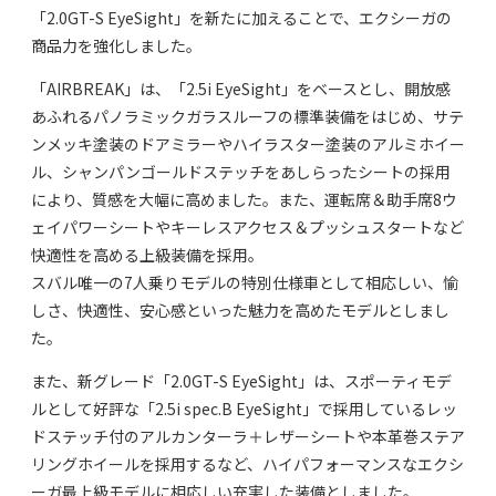
「2.0GT-S EyeSight」を新たに加えることで、エクシーガの
商品力を強化しました。
「AIRBREAK」は、「2.5i EyeSight」をベースとし、開放感
あふれるパノラミックガラスルーフの標準装備をはじめ、サテ
ンメッキ塗装のドアミラーやハイラスター塗装のアルミホイー
ル、シャンパンゴールドステッチをあしらったシートの採用
により、質感を大幅に高めました。また、運転席＆助手席8ウ
ェイパワーシートやキーレスアクセス＆プッシュスタートなど
快適性を高める上級装備を採用。
スバル唯一の7人乗りモデルの特別仕様車として相応しい、愉
しさ、快適性、安心感といった魅力を高めたモデルとしまし
た。
また、新グレード「2.0GT-S EyeSight」は、スポーティモデ
ルとして好評な「2.5i spec.B EyeSight」で採用しているレッ
ドステッチ付のアルカンターラ＋レザーシートや本革巻ステア
リングホイールを採用するなど、ハイパフォーマンスなエクシ
ーガ最上級モデルに相応しい充実した装備としました。