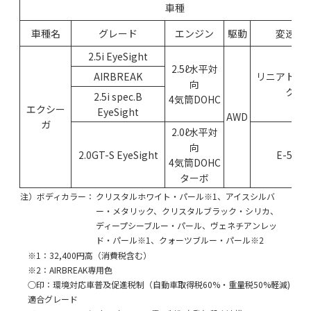
車種
車種名
グレード
エンジン
駆動
変速機
2.5i EyeSight
2.5ℓ水平対
AIRBREAK
リニアトロ
向
ク
2.5i spec.B
4気筒DOHC
エクシー
EyeSight
AWD
ガ
2.0ℓ水平対
向
2.0GT-S EyeSight
E-5AT
4気筒DOHC
ターボ
注）ボディカラー：
クリスタルホワイト・パール※1、アイスシルバ
ー・メタリック、クリスタルブラック・シリカ、
ディープシーブルー・パール、ヴェネチアンレッ
ド・パール※1、クォーツブルー・パール※2
※1：32,400円高（消費税含む）
※2：AIRBREAK専用色
○印：環境対応車普及促進税制（自動車取得税60%・重量税50%軽減)
適合グレード