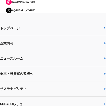
Instagram SUBARU
X @SUBARU_CORP
トップページ
企業情報
ニュースルーム
企業情報トップ
株主・投資家の皆様へ
ニュースルームトップ
SUBARUのありたい姿
トップメッセージ
サステナビリティ
株主・投資家の皆様へトップ
ニュースリリース
トピックス・お知らせ
SUBARU 2025方針
会社概要・役員／CXO一覧
SUBARUらしさ
ひとめでわかる
サステナビリティトップ
閉じる
企業・経営
財務データ