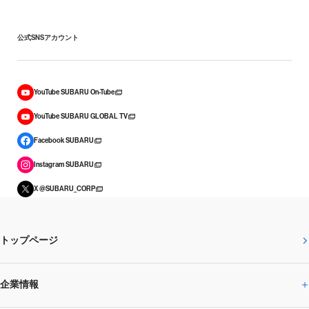
公式SNSアカウント
YouTube SUBARU On-Tube
YouTube SUBARU GLOBAL TV
Facebook SUBARU
Instagram SUBARU
X @SUBARU_CORP
トップページ
企業情報