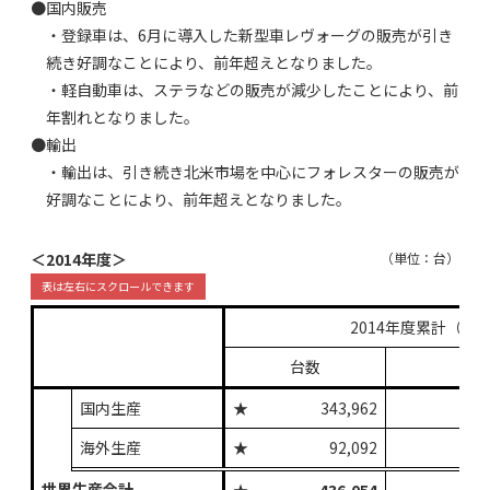
●国内販売
・登録車は、6月に導入した新型車レヴォーグの販売が引き
続き好調なことにより、前年超えとなりました。
・軽自動車は、ステラなどの販売が減少したことにより、前
年割れとなりました。
●輸出
・輸出は、引き続き北米市場を中心にフォレスターの販売が
好調なことにより、前年超えとなりました。
＜2014年度＞
（単位：台）
2014年度累計（201
台数
国内生産
★
343,962
+10
海外生産
★
92,092
+14
世界生産合計