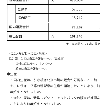
★
436,054
+11
登録車
57,555
▲8
軽自動車
15,742
▲40
国内販売合計
73,297
▲17
輸出合計
☆
261,345
+12
★ 同期間として過去最高
＜2014年9月＞＜2014年度＞
注）国内生産は自工会報告ベース（完成車）
海外生産はラインオフベース
輸出は自工会報告ベース
●生産
・国内生産は、引き続き北米市場の販売が好調なことに加
え、レヴォーグ等の新型車の生産が開始したことにより、前
年超えとなりました。
・海外生産は、新型レガシィ、アウトバックの販売が好調な
ことにより前年超えとなりました。