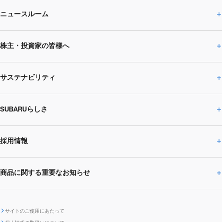
ニュースルーム
企業情報トップ
株主・投資家の皆様へ
ニュースルームトップ
SUBARUのありたい姿
トップメッセージ
サステナビリティ
株主・投資家の皆様へトップ
ニュースリリース
トピックス・お知らせ
SUBARU 2025方針
会社概要・役員／CXO一覧
SUBARUらしさ
ひとめでわかる
サステナビリティトップ
閉じる
企業・経営
財務データ
事業所・関係会社
SUBARU
CEOサステナビリティ
SUBARUグループの
採用情報
SUBARUらしさトップ
IRライブラリー
株式情報
SUBARU運動部
メッセージ
サステナビリティ
商品に関する重要なお知らせ
採用情報トップ
SUBARUびと
サステナビリティジャーナル
環境
社会
株主・投資家サポート
個人投資家の皆様へ
閉じる
商品に関する重要なお知らせトップ
新卒採用
中途採用
SUBARUデザイン
SUBARU技報
ガバナンス
社外からの評価
IRカレンダー
電子公告
サイトのご使用にあたって