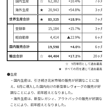
国内生産
☆
62,382
+10.4%
7ヶ月連
海外生産
★
20,943
+54.8%
3ヶ月連
世界生産合計
★
83,325
+18.9%
7ヶ月連
登録車
15,184
+15.7%
3ヶ月連
軽自動車
4,414
▲22.9%
6ヶ月連
国内販売合計
19,598
+4.0%
6ヶ月振
輸出合計
☆
44,404
+17.2%
20ヶ月連
☆ 9月単月として過去最高
★ すべての月を通じて過去最高
●生産
・国内生産は、引き続き北米市場の販売が好調なことに加
え、6月に導入した国内向けの新型車レヴォーグの販売が好
調なことにより、前年超えとなりました。
・海外生産は、新型レガシィ、アウトバックの販売が好調な
ことにより、前年超えとなりました。