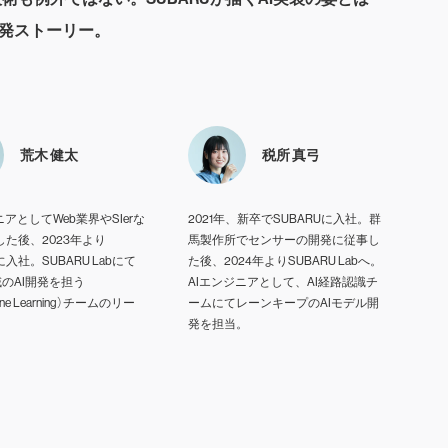
開発ストーリー。
荒木 健太
税所 真弓
ニアとしてWeb業界やSIerな
2021年、新卒でSUBARUに入社。群
た後、2023年より
馬製作所でセンサーの開発に従事し
に入社。SUBARU Labにて
た後、2024年よりSUBARU Labへ。
域のAI開発を担う
AIエンジニアとして、AI経路認識チ
ine Learning）チームのリー
ームにてレーンキープのAIモデル開
発を担当。