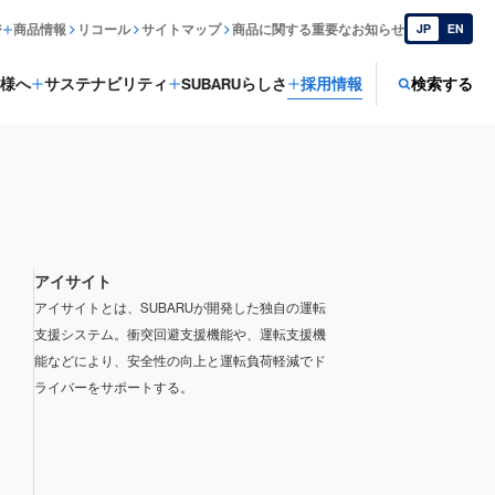
ジ
商品情報
リコール
サイトマップ
商品に関する重要なお知らせ
JP
EN
様へ
サステナビリティ
SUBARUらしさ
採用情報
検索する
アイサイト
アイサイトとは、SUBARUが開発した独自の運転
支援システム。衝突回避支援機能や、運転支援機
能などにより、安全性の向上と運転負荷軽減でド
ライバーをサポートする。