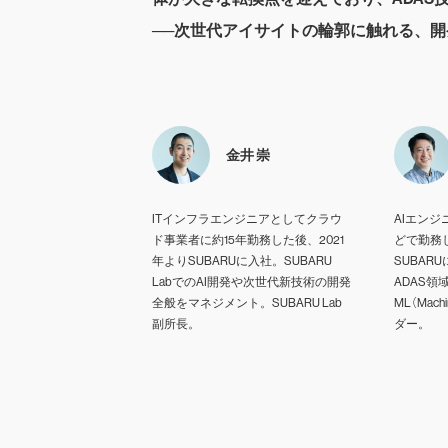
──次世代アイサイトの輪郭に触れる、
金井 崇
ITインフラエンジニアとしてクラウ
AIエンジ
ド事業者に約15年勤務した後、2021
どで勤務し
年よりSUBARUに入社。SUBARU
SUBARU
LabでのAI開発や次世代新技術の開発
ADAS領
全般をマネジメント。SUBARU Lab
ML（Mach
副所長。
ダー。