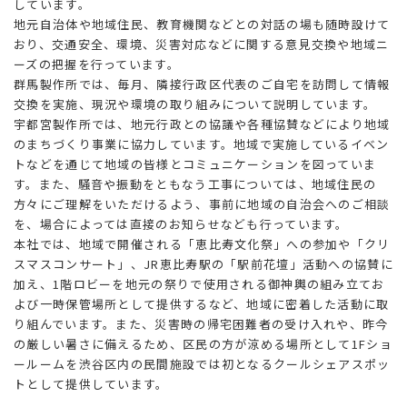
しています。
地元自治体や地域住民、教育機関などとの対話の場も随時設けて
おり、交通安全、環境、災害対応などに関する意見交換や地域ニ
ーズの把握を行っています。
群馬製作所では、毎月、隣接行政区代表のご自宅を訪問して情報
交換を実施、現況や環境の取り組みについて説明しています。
宇都宮製作所では、地元行政との協議や各種協賛などにより地域
のまちづくり事業に協力しています。地域で実施しているイベン
トなどを通じて地域の皆様とコミュニケーションを図っていま
す。また、騒音や振動をともなう工事については、地域住民の
方々にご理解をいただけるよう、事前に地域の自治会へのご相談
を、場合によっては直接のお知らせなども行っています。
本社では、地域で開催される「恵比寿文化祭」への参加や「クリ
スマスコンサート」、JR恵比寿駅の「駅前花壇」活動への協賛に
加え、1階ロビーを地元の祭りで使用される御神輿の組み立てお
よび一時保管場所として提供するなど、地域に密着した活動に取
り組んでいます。また、災害時の帰宅困難者の受け入れや、昨今
の厳しい暑さに備えるため、区民の方が涼める場所として1Fショ
ールームを渋谷区内の民間施設では初となるクールシェアスポッ
トとして提供しています。