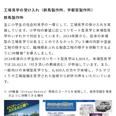
工場見学の受け入れ（群馬製作所、宇都宮製作所）
群馬製作所
主に小学生の社会科見学の一環として、工場見学の受け入れを実
施しています。小学校の要望に応じてリモート型見学と来場型見
学のいずれかで対応をしています。2024年度から、従来の来場
型の工場見学では見ることのできなかったプレス機の内部や塗装
工程の様子など、臨場感あふれる製造工程の様子を体験できるよ
うにVR機器
を導入しました。
※
2024年度の小学生向けのリモート型見学は4,804人、来場型見学
では20,613人（付き添いの教員含む）が参加しています。また、
一般向けの来場型見学でも、6,600人の方々が来場し、クルマづ
くりや工場設備を見学された皆様から好評の声をいただいていま
す。
※
VR機器（Virtual Reality）専用のゴーグルを使用して、仮想空間を現実
のように体験できる機材