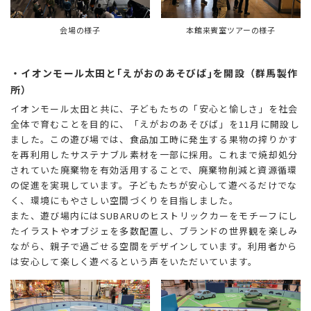
会場の様子
本館来賓室ツアーの様子
・イオンモール太田と｢えがおのあそびば｣を開設（群馬製作
所）
イオンモール太田と共に、子どもたちの「安心と愉しさ」を社会
全体で育むことを目的に、「えがおのあそびば」を11月に開設し
ました。この遊び場では、食品加工時に発生する果物の搾りかす
を再利用したサステナブル素材を一部に採用。これまで焼却処分
されていた廃棄物を有効活用することで、廃棄物削減と資源循環
の促進を実現しています。子どもたちが安心して遊べるだけでな
く、環境にもやさしい空間づくりを目指しました。
また、遊び場内にはSUBARUのヒストリックカーをモチーフにし
たイラストやオブジェを多数配置し、ブランドの世界観を楽しみ
ながら、親子で過ごせる空間をデザインしています。利用者から
は安心して楽しく遊べるという声をいただいています。