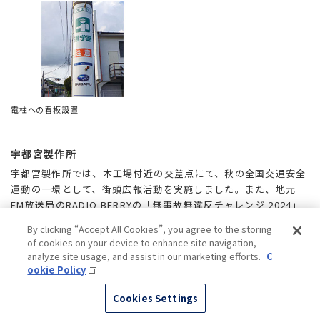
電柱への看板設置
宇都宮製作所
宇都宮製作所では、本工場付近の交差点にて、秋の全国交通安全
運動の一環として、街頭広報活動を実施しました。また、地元
FM放送局のRADIO BERRYの「無事故無違反チャレンジ 2024」
キャンペーンにエントリー、交通事故違反・交通事故防止の意識
By clicking “Accept All Cookies”, you agree to the storing
向上に貢献しました。そのほか、栃木県安全運転管理者協議会の
of cookies on your device to enhance site navigation,
活動にも取り組んでおり、宇都宮南地区における工場隣接地域の
analyze site usage, and assist in our marketing efforts.
C
自治会や宇都宮南警察署と協力し、地域の交通安全活動に貢献し
ookie Policy
ています。
Cookies Settings