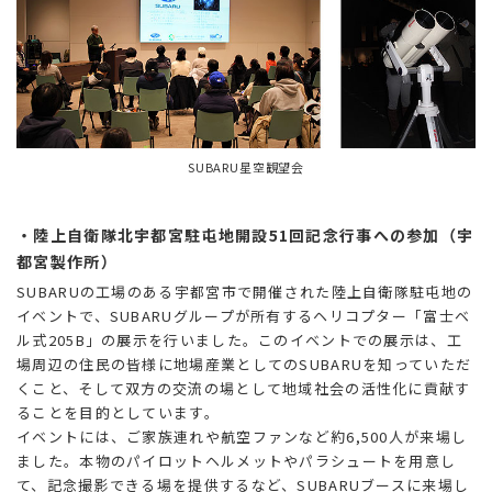
SUBARU星空観望会
・陸上自衛隊北宇都宮駐屯地開設51回記念行事への参加（宇
都宮製作所）
SUBARUの工場のある宇都宮市で開催された陸上自衛隊駐屯地の
イベントで、SUBARUグループが所有するヘリコプター「富士ベ
ル式205B」の展示を行いました。このイベントでの展示は、工
場周辺の住民の皆様に地場産業としてのSUBARUを知っていただ
くこと、そして双方の交流の場として地域社会の活性化に貢献す
ることを目的としています。
イベントには、ご家族連れや航空ファンなど約6,500人が来場し
ました。本物のパイロットヘルメットやパラシュートを用意し
て、記念撮影できる場を提供するなど、SUBARUブースに来場し