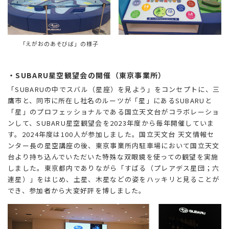
「えがおのあそびば」の様子
・SUBARU星空観望会の開催（東京事業所）
「SUBARUの中でスバル（星座）を見よう」をコンセプトに、三
鷹市と、同市に所在し社名のルーツが「星」にあるSUBARUと
「星」のプロフェッショナルである国立天文台がコラボレーショ
ンして、SUBARU星空観望会を2023年度から毎年開催していま
す。2024年度は100人が参加しました。国立天文台 天文情報セ
ンター長の星空講座の後、東京事業所内駐車場において国立天文
台より持ち込んでいただいた特殊な双眼鏡を使っての観望を実施
しました。東京都内でありながら「すばる（プレアデス星団；六
連星）」をはじめ、土星、木星などの姿をハッキリと見ることが
でき、参加者から大変好評を博しました。