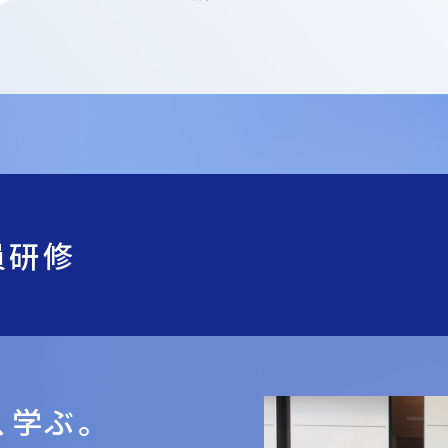
員研修
、学ぶ。