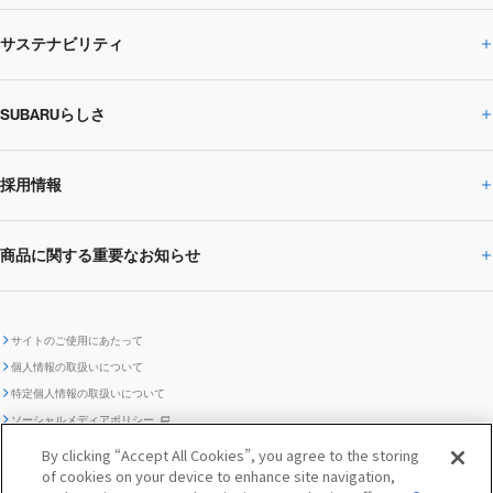
サステナビリティ
株主・投資家の皆様へトップ
ニュースリリース
トピックス・お知らせ
SUBARU 2025方針
会社概要・役員／CXO一覧
SUBARUらしさ
ひとめでわかる
サステナビリティトップ
閉じる
企業・経営
財務データ
事業所・関係会社
SUBARU
CEOサステナビリティ
SUBARUグループの
採用情報
SUBARUらしさトップ
IRライブラリー
株式情報
SUBARU運動部
メッセージ
サステナビリティ
商品に関する重要なお知らせ
採用情報トップ
SUBARUびと
サステナビリティジャーナル
環境
社会
株主・投資家サポート
個人投資家の皆様へ
閉じる
商品に関する重要なお知らせトップ
新卒採用
中途採用
SUBARUデザイン
SUBARU技報
ガバナンス
社外からの評価
IRカレンダー
電子公告
サイトのご使用にあたって
個人情報の取扱いについて
「SUBARUらしさ」を
SUBARU ハイブリッド車 レスキュ
特定個人情報の取扱いについて
車種別環境情報
ディスクロージャー
SUBARU Lab採用（中途）
航空宇宙カンパニー採用
SUBARUが生み出してきたこと
際立たせる技術
GRI内容索引
TCFD対照表
ー時の取扱い
IRサイト注意事項
ソーシャルメディアポリシー
ポリシー
1.安心と愉しさ
お問い合わせ ／ よくあるご質問
By clicking “Accept All Cookies”, you agree to the storing
「SUBARUらしさ」を
クッキーポリシー
of cookies on your device to enhance site navigation,
自動車リサイクル
リコール情報
販売会社グループ採用
期間従業員採用
際立たせる技術
『魔改造の夜』特設サイト
閉じる
編集方針
レポートライブラリー