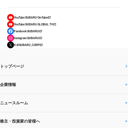
YouTube SUBARU On-Tube
YouTube SUBARU GLOBAL TV
Facebook SUBARU
Instagram SUBARU
X @SUBARU_CORP
トップページ
企業情報
ニュースルーム
企業情報トップ
株主・投資家の皆様へ
ニュースルームトップ
SUBARUのありたい姿
トップメッセージ