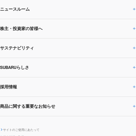
ニュースルーム
企業情報トップ
株主・投資家の皆様へ
ニュースルームトップ
SUBARUのありたい姿
トップメッセージ
サステナビリティ
株主・投資家の皆様へトップ
ニュースリリース
トピックス・お知らせ
SUBARU 2025方針
会社概要・役員／CXO一覧
SUBARUらしさ
ひとめでわかる
サステナビリティトップ
閉じる
企業・経営
財務データ
事業所・関係会社
SUBARU
CEOサステナビリティ
SUBARUグループの
採用情報
SUBARUらしさトップ
IRライブラリー
株式情報
SUBARU運動部
メッセージ
サステナビリティ
商品に関する重要なお知らせ
採用情報トップ
SUBARUびと
サステナビリティジャーナル
環境
社会
株主・投資家サポート
個人投資家の皆様へ
閉じる
商品に関する重要なお知らせトップ
新卒採用
中途採用
SUBARUデザイン
SUBARU技報
ガバナンス
社外からの評価
IRカレンダー
電子公告
サイトのご使用にあたって