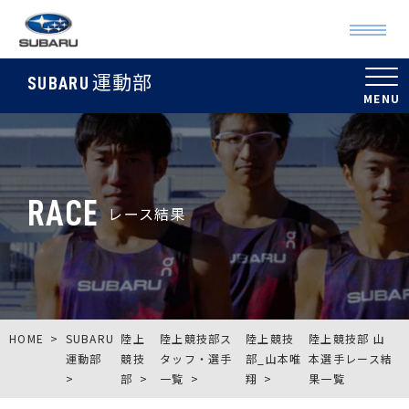
運動部
SUBARU
RACE
レース結果
HOME
SUBARU
陸上
陸上競技部ス
陸上競技
陸上競技部 山
運動部
競技
タッフ・選手
部_山本唯
本選手レース結
部
一覧
翔
果一覧