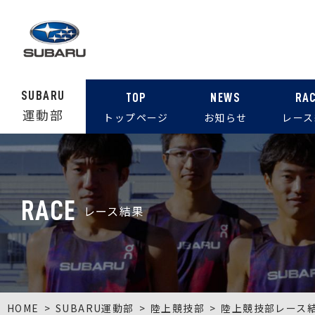
SUBARU
TOP
NEWS
RA
運動部
トップページ
お知らせ
レース
RACE
レース結果
HOME
SUBARU運動部
陸上競技部
陸上競技部レース