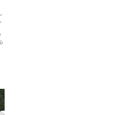
し
し
で
心