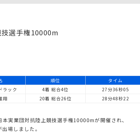
技選手権10000m
名
順位
タイム
ドラック
4着 総合4位
27分36秒05
唯翔
20着 総合26位
28分48秒22
全日本実業団対抗陸上競技選手権10000mが開催され、
が出場しました。