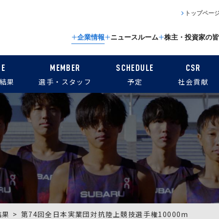
トップペー
企業情報
ニュースルーム
株主・投資家の皆
CE
MEMBER
SCHEDULE
CSR
結果
選手・スタッフ
予定
社会貢献
結果
第74回全日本実業団対抗陸上競技選手権10000m