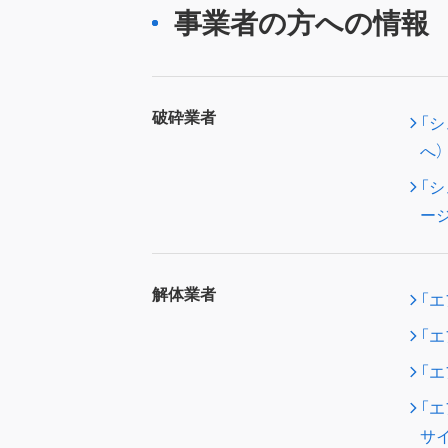
事業者の方への情報
破砕業者
「
へ）
「
ー
解体業者
「
「
「
「
サ