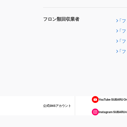
フロン類回収業者
「
「
「
「
YouTube SUBARU On
公式SNSアカウント
Instagram SUBARU