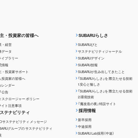
主・投資家の皆様へ
SUBARUらしさ
業・経営
SUBARUびと
務データ
サステナビリティジャーナル
Rライブラリー
SUBARUデザイン
式情報
SUBARU技報
主・投資家サポート
SUBARUが生み出してきたこと
人投資家の皆様へ
「SUBARUらしさ」を
際立たせる技術
1.安心と愉しさ
Rカレンダー
「SUBARUらしさ」を
際立たせる技術
子公告
2.環境技術
ィスクロージャー
ポリシー
『魔改造の夜』特設サイト
Rサイト注意事項
採用情報
ステナビリティ
新卒採用
EOサステナビリティ
メッセージ
中途採用
UBARUグループの
サステナビリティ
SUBARU Lab採用（中途）
境