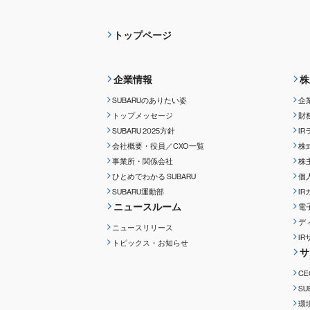
トップページ
企業情報
株
SUBARUのありたい姿
企
トップメッセージ
財
SUBARU 2025方針
I
会社概要・役員／CXO一覧
株
事業所・関係会社
株
ひとめでわかる
SUBARU
個
SUBARU運動部
I
ニュースルーム
電
デ
ニュースリリース
I
トピックス・お知らせ
サ
C
S
環