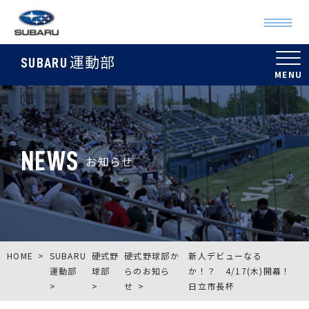
運動部
SUBARU
NEWS
お知らせ
HOME
SUBARU
硬式野
硬式野球部か
新人デビューなる
運動部
球部
らのお知ら
か！？ 4/17(木)開幕！
せ
日立市長杯