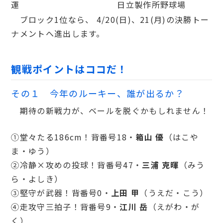
運 日立製作所野球場
ブロック1位なら、 4/20(日)、21(月)の決勝トー
ナメントへ進出します。
観戦ポイントはココだ！
その１ 今年のルーキー、誰が出るか？
期待の新戦力が、ベールを脱ぐかもしれません！
①堂々たる186cm！背番号18・
箱山 優
（はこや
ま・ゆう）
②冷静×攻めの投球！背番号47・
三浦 克暉
（みう
ら・よしき）
③堅守が武器！背番号0・
上田 甲
（うえだ・こう）
④走攻守三拍子！背番号9・
江川 岳
（えがわ・が
く）