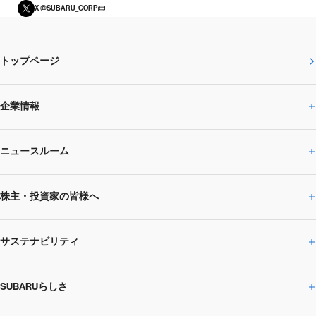
X @SUBARU_CORP
トップページ
企業情報
ニュースルーム
企業情報トップ
株主・投資家の皆様へ
ニュースルームトップ
SUBARUのありたい姿
トップメッセージ
サステナビリティ
株主・投資家の皆様へトップ
ニュースリリース
トピックス・お知らせ
SUBARU 2025方針
会社概要・役員／CXO一覧
SUBARUらしさ
ひとめでわかる
サステナビリティトップ
閉じる
企業・経営
財務データ
事業所・関係会社
SUBARU