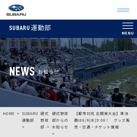
運動部
SUBARU
NEWS
お知らせ
HOME
SUBARU
硬式
硬式野球
【都市対抗 北関東大会】準決
運動部
野球
部からの
勝は6/6(木)9:00！ グッズ販
部
お知らせ
売・交通・チケット情報