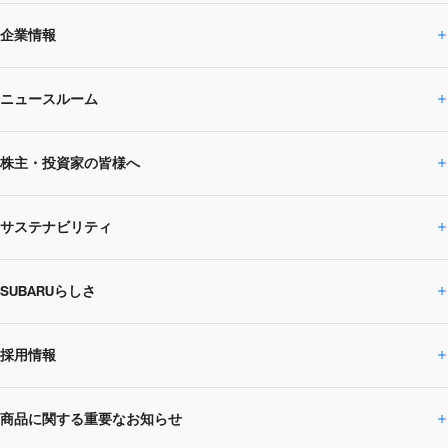
企業情報
ニュースルーム
企業情報トップ
株主・投資家の皆様へ
ニュースルームトップ
SUBARUのありたい姿
トップメッセージ
サステナビリティ
株主・投資家の皆様へトップ
ニュースリリース
トピックス・お知らせ
SUBARU 2025方針
会社概要・役員／CXO一覧
SUBARUらしさ
ひとめでわかる
サステナビリティトップ
閉じる
企業・経営
財務データ
事業所・関係会社
SUBARU
CEOサステナビリティ
SUBARUグループの
採用情報
SUBARUらしさトップ
IRライブラリー
株式情報
SUBARU運動部
メッセージ
サステナビリティ
商品に関する重要なお知らせ
採用情報トップ
SUBARUびと
サステナビリティジャーナル
環境
社会
株主・投資家サポート
個人投資家の皆様へ
閉じる