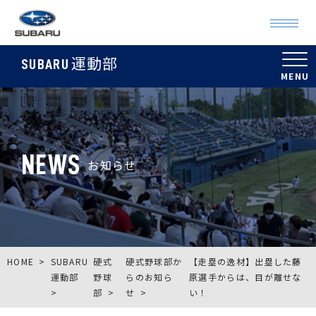
運動部
SUBARU
NEWS
お知らせ
HOME
SUBARU
硬式
硬式野球部か
【走塁の逸材】出塁した藤
運動部
野球
らのお知ら
原選手からは、目が離せな
部
せ
い！