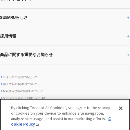
ニュースリリース
トピックス・お知らせ
SUBARU 2025方針
会社概要・役員／CXO一覧
SUBARUらしさ
ひとめでわかる
サステナビリティトップ
閉じる
企業・経営
財務データ
事業所・関係会社
SUBARU
CEOサステナビリティ
SUBARUグループの
採用情報
SUBARUらしさトップ
IRライブラリー
株式情報
SUBARU運動部
メッセージ
サステナビリティ
商品に関する重要なお知らせ
採用情報トップ
SUBARUびと
サステナビリティジャーナル
環境
社会
株主・投資家サポート
個人投資家の皆様へ
閉じる
商品に関する重要なお知らせトップ
新卒採用
中途採用
SUBARUデザイン
SUBARU技報
ガバナンス
社外からの評価
IRカレンダー
電子公告
サイトのご使用にあたって
個人情報の取扱いについて
「SUBARUらしさ」を
SUBARU ハイブリッド車 レスキュ
特定個人情報の取扱いについて
車種別環境情報
ディスクロージャー
SUBARU Lab採用（中途）
航空宇宙カンパニー採用
SUBARUが生み出してきたこと
際立たせる技術
GRI内容索引
TCFD対照表
ー時の取扱い
IRサイト注意事項
ソーシャルメディアポリシー
ポリシー
1.安心と愉しさ
お問い合わせ ／ よくあるご質問
By clicking “Accept All Cookies”, you agree to the storing
「SUBARUらしさ」を
of cookies on your device to enhance site navigation,
クッキーポリシー
自動車リサイクル
リコール情報
販売会社グループ採用
期間従業員採用
際立たせる技術
『魔改造の夜』特設サイト
閉じる
編集方針
レポートライブラリー
analyze site usage, and assist in our marketing efforts.
C
メディア
2.環境技術
ookie Policy
助手席エアバッグに関する重要な
SUBARUのロゴ・標章を不正使用