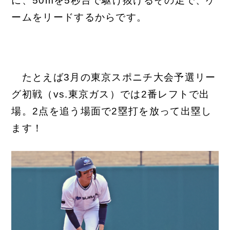
に、
50mを5秒台で駆け抜けるその足で、ゲ
ームをリードするからです。
たとえば3月の東京スポニチ大会予選リー
グ初戦（vs.東京ガス）では2番レフトで出
場。2点を追う場面で2塁打を放って出塁し
ます！