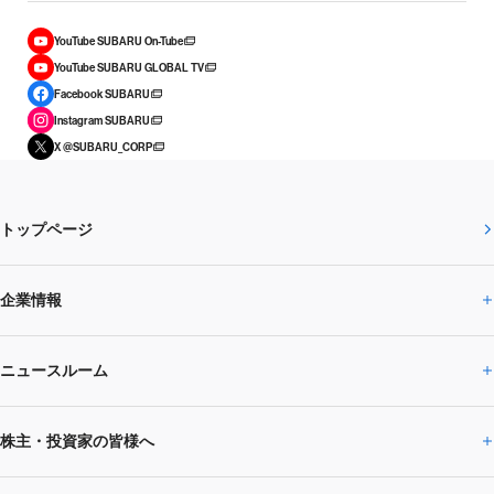
YouTube SUBARU On-Tube
YouTube SUBARU GLOBAL TV
Facebook SUBARU
Instagram SUBARU
X @SUBARU_CORP
トップページ
企業情報
ニュースルーム
企業情報トップ
株主・投資家の皆様へ
ニュースルームトップ
SUBARUのありたい姿
トップメッセージ