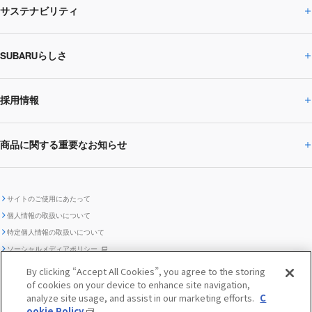
サステナビリティ
株主・投資家の皆様へトップ
ニュースリリース
トピックス・お知らせ
SUBARU 2025方針
会社概要・役員／CXO一覧
SUBARUらしさ
ひとめでわかる
サステナビリティトップ
閉じる
企業・経営
財務データ
事業所・関係会社
SUBARU
CEOサステナビリティ
SUBARUグループの
採用情報
SUBARUらしさトップ
IRライブラリー
株式情報
SUBARU運動部
メッセージ
サステナビリティ
商品に関する重要なお知らせ
採用情報トップ
SUBARUびと
サステナビリティジャーナル
環境
社会
株主・投資家サポート
個人投資家の皆様へ
閉じる
商品に関する重要なお知らせトップ
新卒採用
中途採用
SUBARUデザイン
SUBARU技報
ガバナンス
社外からの評価
IRカレンダー
電子公告
サイトのご使用にあたって
個人情報の取扱いについて
「SUBARUらしさ」を
SUBARU ハイブリッド車 レスキュ
特定個人情報の取扱いについて
車種別環境情報
ディスクロージャー
SUBARU Lab採用（中途）
航空宇宙カンパニー採用
SUBARUが生み出してきたこと
際立たせる技術
GRI内容索引
TCFD対照表
ー時の取扱い
IRサイト注意事項
ソーシャルメディアポリシー
ポリシー
1.安心と愉しさ
お問い合わせ ／ よくあるご質問
By clicking “Accept All Cookies”, you agree to the storing
「SUBARUらしさ」を
クッキーポリシー
of cookies on your device to enhance site navigation,
自動車リサイクル
リコール情報
販売会社グループ採用
期間従業員採用
際立たせる技術
『魔改造の夜』特設サイト
閉じる
編集方針
レポートライブラリー
analyze site usage, and assist in our marketing efforts.
C
メディア
2.環境技術
ookie Policy