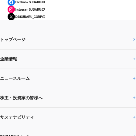
Facebook SUBARU
Instagram SUBARU
X @SUBARU_CORP
トップページ
企業情報
ニュースルーム
企業情報トップ
株主・投資家の皆様へ
ニュースルームトップ
SUBARUのありたい姿
トップメッセージ
サステナビリティ
株主・投資家の皆様へトップ
ニュースリリース
トピックス・お知らせ
SUBARU 2025方針
会社概要・役員／CXO一覧