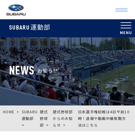
運動部
SUBARU
NEWS
お知らせ
HOME
SUBARU
硬式
硬式野球部
日本選手権初戦は4日午前10
運動部
野球
からのお知
時！速報や動画中継視聴方
部
らせ
法はこちら