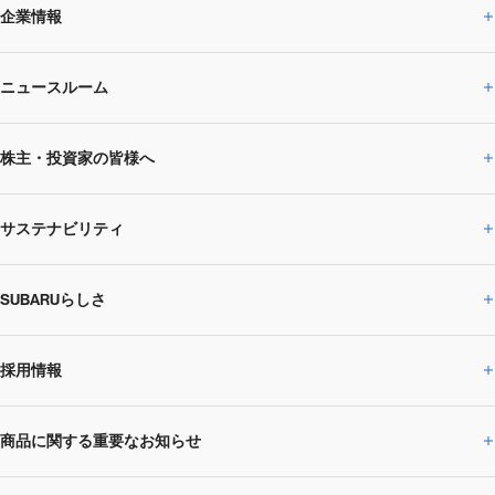
企業情報
ニュースルーム
企業情報トップ
株主・投資家の皆様へ
ニュースルームトップ
SUBARUのありたい姿
トップメッセージ
サステナビリティ
株主・投資家の皆様へトップ
ニュースリリース
トピックス・お知らせ
SUBARU 2025方針
会社概要・役員／CXO一覧
SUBARUらしさ
ひとめでわかる
サステナビリティトップ
閉じる
企業・経営
財務データ
事業所・関係会社
SUBARU
CEOサステナビリティ
SUBARUグループの
採用情報
SUBARUらしさトップ
IRライブラリー
株式情報
SUBARU運動部
メッセージ
サステナビリティ
商品に関する重要なお知らせ
採用情報トップ
SUBARUびと
サステナビリティジャーナル
環境
社会
株主・投資家サポート
個人投資家の皆様へ
閉じる