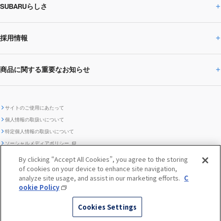
SUBARUらしさ
ひとめでわかる
サステナビリティトップ
閉じる
企業・経営
財務データ
事業所・関係会社
SUBARU
CEOサステナビリティ
SUBARUグループの
採用情報
SUBARUらしさトップ
IRライブラリー
株式情報
SUBARU運動部
メッセージ
サステナビリティ
商品に関する重要なお知らせ
採用情報トップ
SUBARUびと
サステナビリティジャーナル
環境
社会
株主・投資家サポート
個人投資家の皆様へ
閉じる
商品に関する重要なお知らせトップ
新卒採用
中途採用
SUBARUデザイン
SUBARU技報
ガバナンス
社外からの評価
IRカレンダー
電子公告
サイトのご使用にあたって
個人情報の取扱いについて
「SUBARUらしさ」を
SUBARU ハイブリッド車 レスキュ
特定個人情報の取扱いについて
車種別環境情報
ディスクロージャー
SUBARU Lab採用（中途）
航空宇宙カンパニー採用
SUBARUが生み出してきたこと
際立たせる技術
GRI内容索引
TCFD対照表
ー時の取扱い
IRサイト注意事項
ソーシャルメディアポリシー
ポリシー
1.安心と愉しさ
お問い合わせ ／ よくあるご質問
By clicking “Accept All Cookies”, you agree to the storing
「SUBARUらしさ」を
クッキーポリシー
of cookies on your device to enhance site navigation,
自動車リサイクル
リコール情報
販売会社グループ採用
期間従業員採用
際立たせる技術
『魔改造の夜』特設サイト
閉じる
編集方針
レポートライブラリー
analyze site usage, and assist in our marketing efforts.
C
メディア
2.環境技術
ookie Policy
助手席エアバッグに関する重要な
SUBARUのロゴ・標章を不正使用
サステナビリティ関連方針・ガイ
© SUBARU CORPORATION
閉じる
高校生採用
障がい者採用（中途）
企業スポーツ
Cookies Settings
お知らせ
した模倣品にご注意ください
ドライン