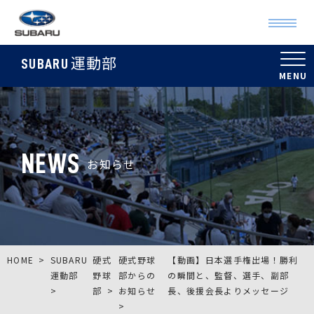
運動部
SUBARU
NEWS
お知らせ
HOME
SUBARU
硬式
硬式野球
【動画】日本選手権出場！勝利
運動部
野球
部からの
の瞬間と、監督、選手、副部
部
お知らせ
長、後援会長よりメッセージ