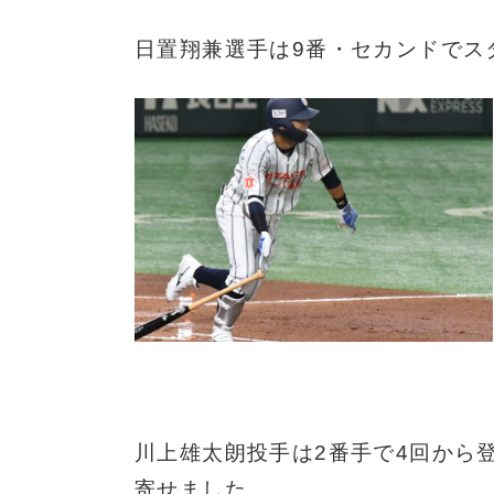
日置翔兼選手は9番・セカンドでス
川上雄太朗投手は2番手で4回から
寄せました。