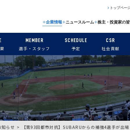
トップペー
企業情報
ニュースルーム
株主・投資家の皆
E
MEMBER
SCHEDULE
CSR
果
選手・スタッフ
予定
社会貢献
お知らせ
【第93回都市対抗】SUBARUからの補強4選手が出