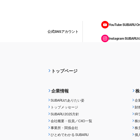
YouTube SUBARU On
公式SNSアカウント
Instagram SUBARU
トップページ
企業情報
株
SUBARUのありたい姿
企
トップメッセージ
財
SUBARU 2025方針
I
会社概要・役員／CXO一覧
株
事業所・関係会社
株
ひとめでわかる
SUBARU
個