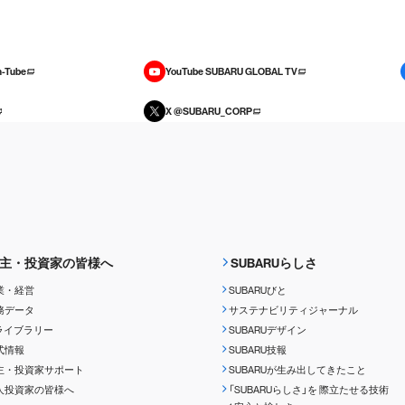
-Tube
YouTube SUBARU GLOBAL TV
X @SUBARU_CORP
主・投資家の皆様へ
SUBARUらしさ
業・経営
SUBARUびと
務データ
サステナビリティジャーナル
Rライブラリー
SUBARUデザイン
式情報
SUBARU技報
主・投資家サポート
SUBARUが生み出してきたこと
人投資家の皆様へ
「SUBARUらしさ」を
際立たせる技術