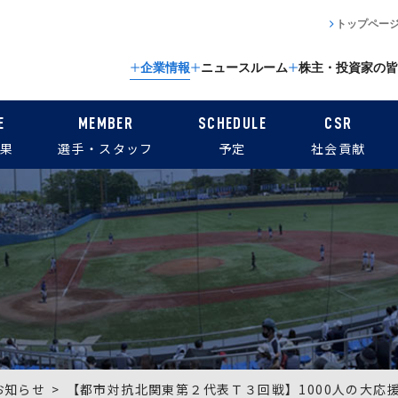
トップペー
企業情報
ニュースルーム
株主・投資家の皆
E
MEMBER
SCHEDULE
CSR
果
選手・スタッフ
予定
社会貢献
お知らせ
【都市対抗北関東第２代表Ｔ３回戦】1000人の大応