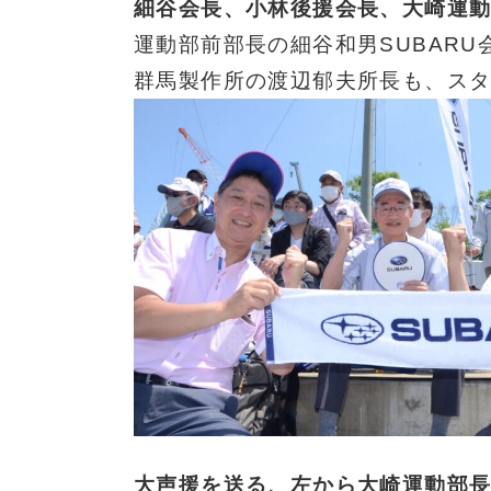
細谷会長、小林後援会長、大崎運
運動部前部長の細谷和男SUBAR
群馬製作所の渡辺郁夫所長も、ス
大声援を送る、左から大崎運動部