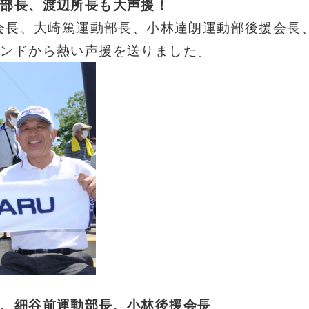
動部長、渡辺所長も大声援！
U会長、大崎篤運動部長、小林達朗運動部後援会長
タンドから熱い声援を送りました。
長、細谷前運動部長、小林後援会長